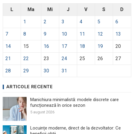
L
Ma
Mi
J
V
S
D
1
2
3
4
5
6
7
8
9
10
11
12
13
14
15
16
17
18
19
20
21
22
23
24
25
26
27
28
29
30
31
ARTICOLE RECENTE
Manichiura minimalistă: modele discrete care
funcționează în orice sezon
5 august 2026
Locuințe moderne, direct de la dezvoltator: Ce
beneficii obții