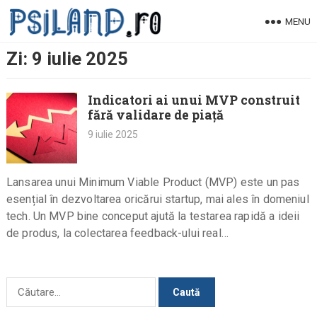
Skip
MENU
to
content
Zi:
9 iulie 2025
Indicatori ai unui MVP construit
fără validare de piață
9 iulie 2025
Lansarea unui Minimum Viable Product (MVP) este un pas
esențial în dezvoltarea oricărui startup, mai ales în domeniul
tech. Un MVP bine conceput ajută la testarea rapidă a ideii
de produs, la colectarea feedback-ului real…
Caută
după: