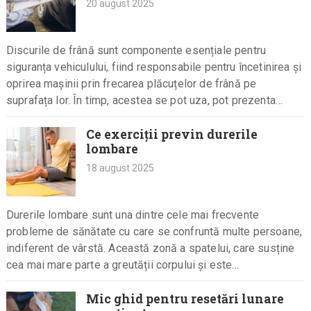
20 august 2025
Discurile de frână sunt componente esențiale pentru
siguranța vehiculului, fiind responsabile pentru încetinirea și
oprirea mașinii prin frecarea plăcuțelor de frână pe
suprafața lor. În timp, acestea se pot uza, pot prezenta
denivelări sau deformări…
Ce exerciții previn durerile
lombare
18 august 2025
Durerile lombare sunt una dintre cele mai frecvente
probleme de sănătate cu care se confruntă multe persoane,
indiferent de vârstă. Această zonă a spatelui, care susține
cea mai mare parte a greutății corpului și este…
Mic ghid pentru resetări lunare