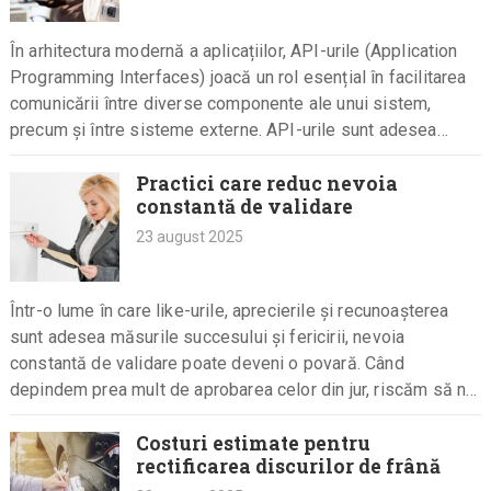
În arhitectura modernă a aplicațiilor, API-urile (Application
Programming Interfaces) joacă un rol esențial în facilitarea
comunicării între diverse componente ale unui sistem,
precum și între sisteme externe. API-urile sunt adesea
utilizate pentru a permite aplicațiilor…
Practici care reduc nevoia
constantă de validare
23 august 2025
Într-o lume în care like-urile, aprecierile și recunoașterea
sunt adesea măsurile succesului și fericirii, nevoia
constantă de validare poate deveni o povară. Când
depindem prea mult de aprobarea celor din jur, riscăm să ne
pierdem…
Costuri estimate pentru
rectificarea discurilor de frână