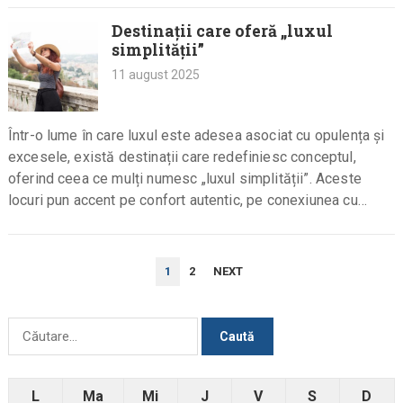
Destinații care oferă „luxul
simplității”
11 august 2025
Într-o lume în care luxul este adesea asociat cu opulența și
excesele, există destinații care redefiniesc conceptul,
oferind ceea ce mulți numesc „luxul simplității”. Aceste
locuri pun accent pe confort autentic, pe conexiunea cu
natura…
PAGINAȚIE
1
2
NEXT
ARTICOLE
Caută
după:
L
Ma
Mi
J
V
S
D