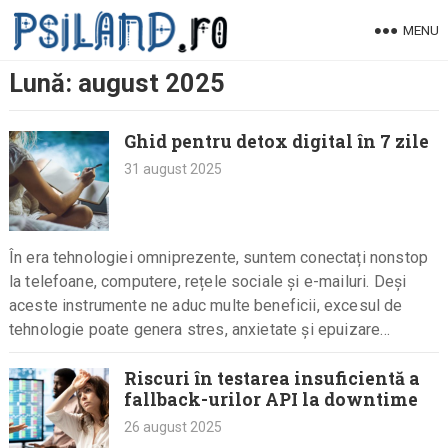
Skip
MENU
to
content
Lună:
august 2025
Ghid pentru detox digital în 7 zile
31 august 2025
În era tehnologiei omniprezente, suntem conectați nonstop
la telefoane, computere, rețele sociale și e-mailuri. Deși
aceste instrumente ne aduc multe beneficii, excesul de
tehnologie poate genera stres, anxietate și epuizare
mentală. Detoxul digital este o…
Riscuri în testarea insuficientă a
fallback-urilor API la downtime
26 august 2025