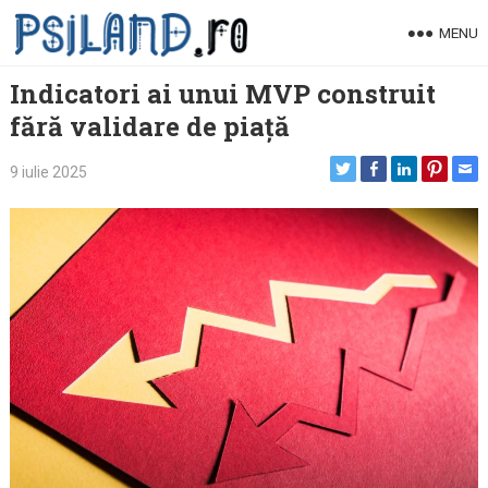
Skip
MENU
to
content
Indicatori ai unui MVP construit
fără validare de piață
9 iulie 2025