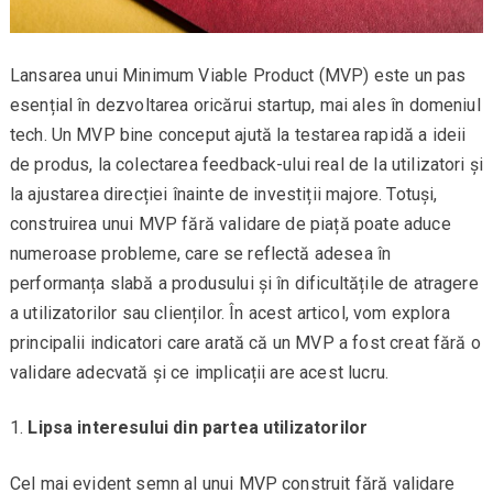
Lansarea unui Minimum Viable Product (MVP) este un pas
esențial în dezvoltarea oricărui startup, mai ales în domeniul
tech. Un MVP bine conceput ajută la testarea rapidă a ideii
de produs, la colectarea feedback-ului real de la utilizatori și
la ajustarea direcției înainte de investiții majore. Totuși,
construirea unui MVP fără validare de piață poate aduce
numeroase probleme, care se reflectă adesea în
performanța slabă a produsului și în dificultățile de atragere
a utilizatorilor sau clienților. În acest articol, vom explora
principalii indicatori care arată că un MVP a fost creat fără o
validare adecvată și ce implicații are acest lucru.
Lipsa interesului din partea utilizatorilor
Cel mai evident semn al unui MVP construit fără validare