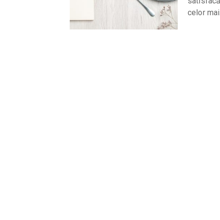
satisfacă
celor ma