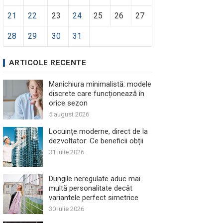
21
22
23
24
25
26
27
28
29
30
31
ARTICOLE RECENTE
Manichiura minimalistă: modele
discrete care funcționează în
orice sezon
5 august 2026
Locuințe moderne, direct de la
dezvoltator: Ce beneficii obții
31 iulie 2026
Dungile neregulate aduc mai
multă personalitate decât
variantele perfect simetrice
30 iulie 2026