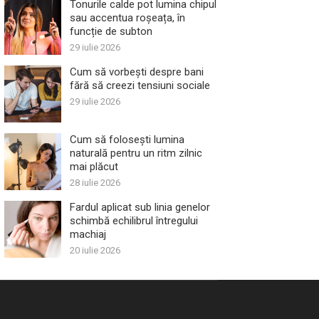
Tonurile calde pot lumina chipul
sau accentua roșeața, în
funcție de subton
29 iulie 2026
Cum să vorbești despre bani
fără să creezi tensiuni sociale
29 iulie 2026
Cum să folosești lumina
naturală pentru un ritm zilnic
mai plăcut
28 iulie 2026
Fardul aplicat sub linia genelor
schimbă echilibrul întregului
machiaj
20 iulie 2026