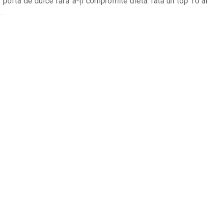
 pofta de dulce fără a-ți compromite dieta. Iată un top 10 al
i…