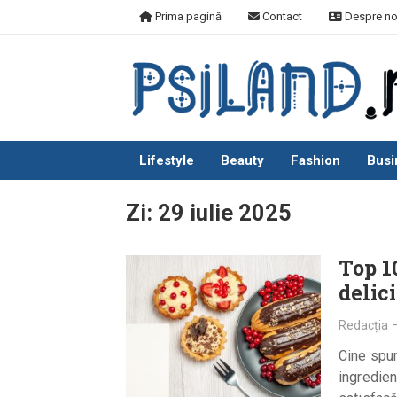
Skip
Prima pagină
Contact
Despre no
to
content
Lifestyle
Beauty
Fashion
Busi
Zi:
29 iulie 2025
Top 1
delic
Redacția
Cine spun
ingredien