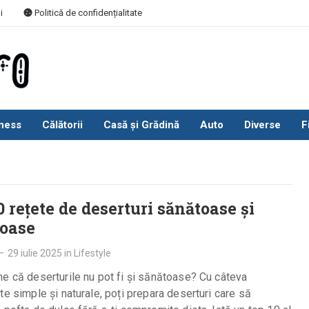
i
Politică de confidențialitate
ness
Călătorii
Casă și Grădină
Auto
Diverse
F
0 rețete de deserturi sănătoase și
ioase
—
29 iulie 2025
in
Lifestyle
e că deserturile nu pot fi și sănătoase? Cu câteva
te simple și naturale, poți prepara deserturi care să