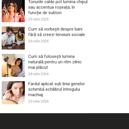
Tonurile calde pot lumina chipul
sau accentua roșeața, în
funcție de subton
29 iulie 2026
Cum să vorbești despre bani
fără să creezi tensiuni sociale
29 iulie 2026
Cum să folosești lumina
naturală pentru un ritm zilnic
mai plăcut
28 iulie 2026
Fardul aplicat sub linia genelor
schimbă echilibrul întregului
machiaj
20 iulie 2026