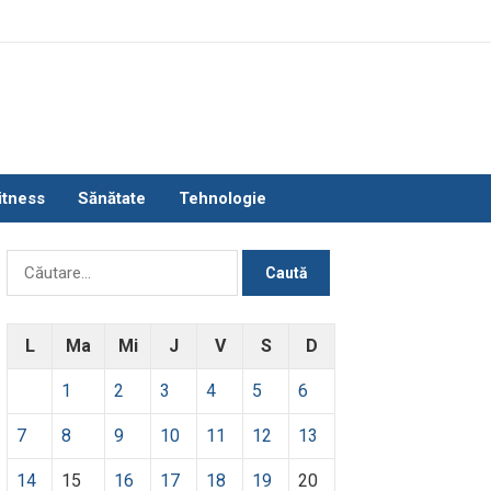
itness
Sănătate
Tehnologie
Caută
după:
L
Ma
Mi
J
V
S
D
1
2
3
4
5
6
7
8
9
10
11
12
13
14
15
16
17
18
19
20