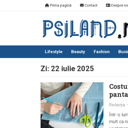
Skip
Prima pagină
Contact
Despre no
to
content
Lifestyle
Beauty
Fashion
Busi
Zi:
22 iulie 2025
Costu
panta
Redacția
Într-o lu
mult ca n