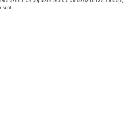
tare extrem de populare. Aceste piese dau un aer modern,
i sunt…