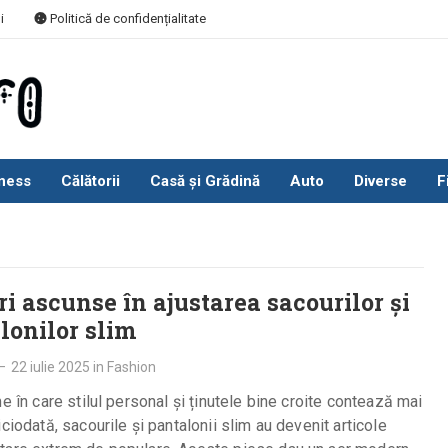
i
Politică de confidențialitate
ness
Călătorii
Casă și Grădină
Auto
Diverse
F
ri ascunse în ajustarea sacourilor și
lonilor slim
—
22 iulie 2025
in
Fashion
me în care stilul personal și ținutele bine croite contează mai
iciodată, sacourile și pantalonii slim au devenit articole