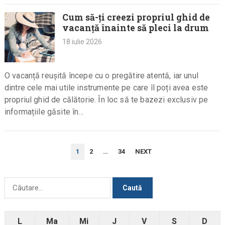
Cum să-ți creezi propriul ghid de
vacanță înainte să pleci la drum
18 iulie 2026
O vacanță reușită începe cu o pregătire atentă, iar unul
dintre cele mai utile instrumente pe care îl poți avea este
propriul ghid de călătorie. În loc să te bazezi exclusiv pe
informațiile găsite în…
PAGINAȚIE
1
2
…
34
NEXT
ARTICOLE
Caută
după:
L
Ma
Mi
J
V
S
D