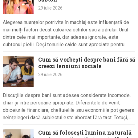
29 iulie 2026
Alegerea nuanțelor potrivite în machiaj este influențată de
mai mulți factori decât culoarea ochilor sau a părului. Unul
dintre cele mai importante, dar adesea ignorate, este
subtonul pielii. Deși tonurile calde sunt apreciate pentru
efectul…
Cum să vorbești despre bani fără să
creezi tensiuni sociale
29 iulie 2026
Discuțiile despre bani sunt adesea considerate incomode,
chiar și între persoane apropiate. Diferențele de venit,
obiceiurile financiare, cheltuielile sau economiile pot genera
neînțelegeri dacă subiectul este abordat fără tact. Totuși,
cum să vorbești despre bani…
Cum să folosești lumina naturală