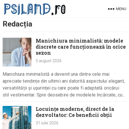
Skip
MENU
to
content
Redacția
Manichiura minimalistă: modele
discrete care funcționează în orice
sezon
5 august 2026
Manichiura minimalistă a devenit una dintre cele mai
apreciate tendințe din ultimii ani datorită aspectului elegant,
versatilității și ușurinței cu care poate fi adaptată oricărui
stil vestimentar. Spre deosebire de modelele încărcate, cu
multe decorațiuni…
Locuințe moderne, direct de la
dezvoltator: Ce beneficii obții
31 iulie 2026