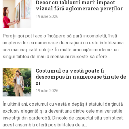
Decor cu tablouri mari: impact
vizual fără aglomerarea pereților
19 iulie 2026
Pereții goi pot face o încăpere să pară incompletă, însă
umplerea lor cu numeroase decorațiuni nu este întotdeauna
cea mai inspirată soluție. În multe amenajări moderne, un
singur tablou de mari dimensiuni reușește să ofere…
Costumul cu vestă poate fi
descompus în numeroase ținute de
zi
19 iulie 2026
În ultimii ani, costumul cu vestă a depășit statutul de ținută
exclusiv elegantă și a devenit una dintre cele mai versatile
investiții din garderobă. Dincolo de aspectul său sofisticat,
acest ansamblu oferă posibilitatea de a…