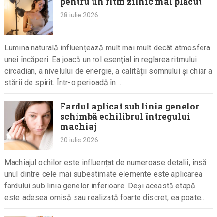
pentru un ritm zilnic mai plăcut
28 iulie 2026
Lumina naturală influențează mult mai mult decât atmosfera
unei încăperi. Ea joacă un rol esențial în reglarea ritmului
circadian, a nivelului de energie, a calității somnului și chiar a
stării de spirit. Într-o perioadă în…
Fardul aplicat sub linia genelor
schimbă echilibrul întregului
machiaj
20 iulie 2026
Machiajul ochilor este influențat de numeroase detalii, însă
unul dintre cele mai subestimate elemente este aplicarea
fardului sub linia genelor inferioare. Deși această etapă
este adesea omisă sau realizată foarte discret, ea poate
modifica semnificativ…