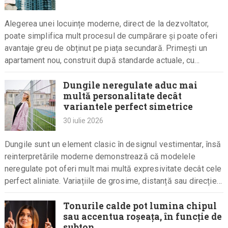
Alegerea unei locuințe moderne, direct de la dezvoltator,
poate simplifica mult procesul de cumpărare și poate oferi
avantaje greu de obținut pe piața secundară. Primești un
apartament nou, construit după standarde actuale, cu
instalații eficiente,…
Dungile neregulate aduc mai
multă personalitate decât
variantele perfect simetrice
30 iulie 2026
Dungile sunt un element clasic în designul vestimentar, însă
reinterpretările moderne demonstrează că modelele
neregulate pot oferi mult mai multă expresivitate decât cele
perfect aliniate. Variațiile de grosime, distanță sau direcție
transformă un imprimeu aparent…
Tonurile calde pot lumina chipul
sau accentua roșeața, în funcție de
subton