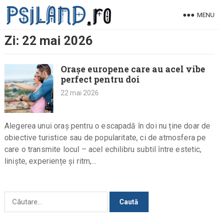
Skip
MENU
to
content
Zi:
22 mai 2026
Orașe europene care au acel vibe
perfect pentru doi
22 mai 2026
Alegerea unui oraș pentru o escapadă în doi nu ține doar de
obiective turistice sau de popularitate, ci de atmosfera pe
care o transmite locul – acel echilibru subtil între estetic,
liniște, experiențe și ritm,…
Caută
după: