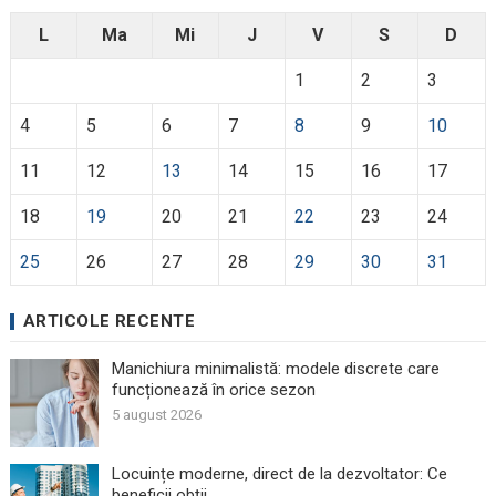
L
Ma
Mi
J
V
S
D
1
2
3
4
5
6
7
8
9
10
11
12
13
14
15
16
17
18
19
20
21
22
23
24
25
26
27
28
29
30
31
ARTICOLE RECENTE
Manichiura minimalistă: modele discrete care
funcționează în orice sezon
5 august 2026
Locuințe moderne, direct de la dezvoltator: Ce
beneficii obții