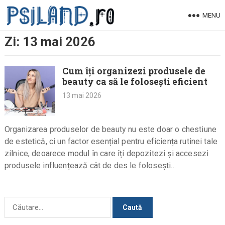
Skip
MENU
to
content
Zi:
13 mai 2026
Cum îți organizezi produsele de
beauty ca să le folosești eficient
13 mai 2026
Organizarea produselor de beauty nu este doar o chestiune
de estetică, ci un factor esențial pentru eficiența rutinei tale
zilnice, deoarece modul în care îți depozitezi și accesezi
produsele influențează cât de des le folosești…
Caută
după: