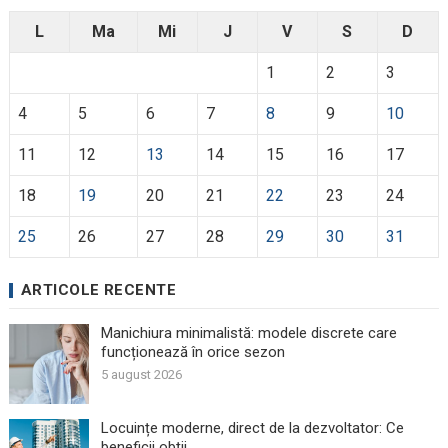
L
Ma
Mi
J
V
S
D
1
2
3
4
5
6
7
8
9
10
11
12
13
14
15
16
17
18
19
20
21
22
23
24
25
26
27
28
29
30
31
ARTICOLE RECENTE
Manichiura minimalistă: modele discrete care
funcționează în orice sezon
5 august 2026
Locuințe moderne, direct de la dezvoltator: Ce
beneficii obții