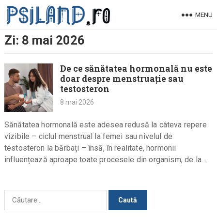
Skip
MENU
to
content
Zi:
8 mai 2026
De ce sănătatea hormonală nu este
doar despre menstruație sau
testosteron
8 mai 2026
Sănătatea hormonală este adesea redusă la câteva repere
vizibile – ciclul menstrual la femei sau nivelul de
testosteron la bărbați – însă, în realitate, hormonii
influențează aproape toate procesele din organism, de la
energie și…
Caută
după: