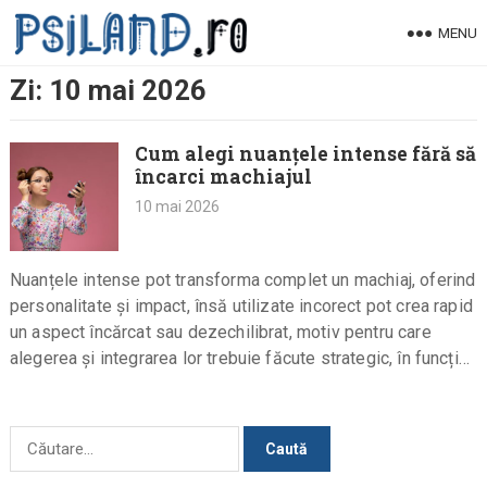
Skip
MENU
to
content
Zi:
10 mai 2026
Cum alegi nuanțele intense fără să
încarci machiajul
10 mai 2026
Nuanțele intense pot transforma complet un machiaj, oferind
personalitate și impact, însă utilizate incorect pot crea rapid
un aspect încărcat sau dezechilibrat, motiv pentru care
alegerea și integrarea lor trebuie făcute strategic, în funcție
de…
Caută
după: