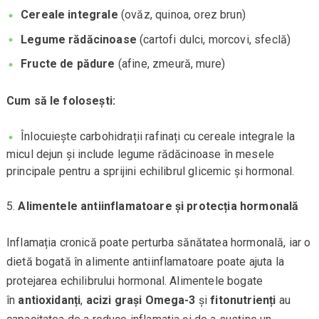
Cereale integrale
(ovăz, quinoa, orez brun)
Legume rădăcinoase
(cartofi dulci, morcovi, sfeclă)
Fructe de pădure
(afine, zmeură, mure)
Cum să le folosești:
Înlocuiește carbohidrații rafinați cu cereale integrale la
micul dejun și include legume rădăcinoase în mesele
principale pentru a sprijini echilibrul glicemic și hormonal.
Alimentele antiinflamatoare și protecția hormonală
Inflamația cronică poate perturba sănătatea hormonală, iar o
dietă bogată în alimente antiinflamatoare poate ajuta la
protejarea echilibrului hormonal. Alimentele bogate
în
antioxidanți
,
acizi grași Omega-3
și
fitonutrienți
au