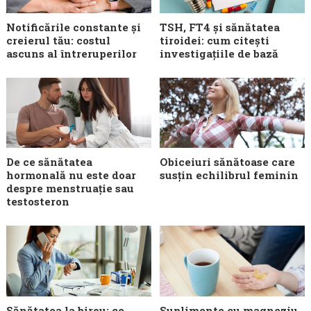
Notificările constante și
TSH, FT4 și sănătatea
creierul tău: costul
tiroidei: cum citești
ascuns al întreruperilor
investigațiile de bază
De ce sănătatea
Obiceiuri sănătoase care
hormonală nu este doar
susțin echilibrul feminin
despre menstruație sau
testosteron
Sănătatea la birou: ce
Suplimente cu magneziu