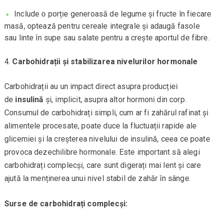
Include o porție generoasă de legume și fructe în fiecare
masă, optează pentru cereale integrale și adaugă fasole
sau linte în supe sau salate pentru a crește aportul de fibre.
Carbohidrații și stabilizarea nivelurilor hormonale
Carbohidrații au un impact direct asupra producției
de
insulină
și, implicit, asupra altor hormoni din corp.
Consumul de carbohidrați simpli, cum ar fi zahărul rafinat și
alimentele procesate, poate duce la fluctuații rapide ale
glicemiei și la creșterea nivelului de insulină, ceea ce poate
provoca dezechilibre hormonale. Este important să alegi
carbohidrați complecși, care sunt digerați mai lent și care
ajută la menținerea unui nivel stabil de zahăr în sânge.
Surse de carbohidrați complecși: