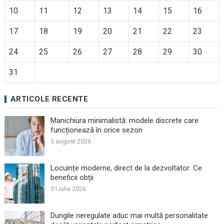
10
11
12
13
14
15
16
17
18
19
20
21
22
23
24
25
26
27
28
29
30
31
ARTICOLE RECENTE
Manichiura minimalistă: modele discrete care
funcționează în orice sezon
5 august 2026
Locuințe moderne, direct de la dezvoltator: Ce
beneficii obții
31 iulie 2026
Dungile neregulate aduc mai multă personalitate