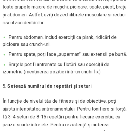
toate grupele majore de mușchi: picioare, spate, piept, brațe
și abdomen. Astfel, eviți dezechilibrele musculare și reduci
riscul accidentărilor.
Pentru abdomen, includ exerciții ca plank, ridicări de
picioare sau crunch-uri.
Pentru spate, poți face „superman” sau extensii pe burtă.
Brațele pot fi antrenate cu flotări sau exerciții de
izometrie (menținerea poziției într-un unghi fix).
Setează numărul de repetări și seturi
În funcție de nivelul tău de fitness și de obiective, poți
ajusta intensitatea antrenamentului. Pentru tonifiere și forță,
fă 3-4 seturi de 8-15 repetări pentru fiecare exercițiu, cu
pauze scurte între ele. Pentru rezistență și arderea