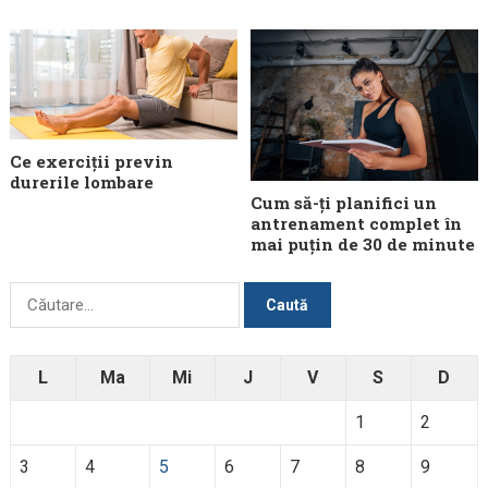
Ce exerciții previn
durerile lombare
Cum să-ți planifici un
antrenament complet în
mai puțin de 30 de minute
Caută
după:
L
Ma
Mi
J
V
S
D
1
2
3
4
5
6
7
8
9