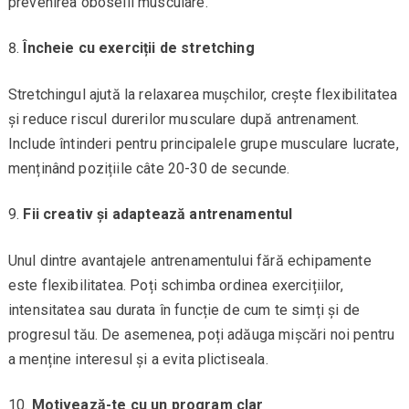
prevenirea oboselii musculare.
Încheie cu exerciții de stretching
Stretchingul ajută la relaxarea mușchilor, crește flexibilitatea
și reduce riscul durerilor musculare după antrenament.
Include întinderi pentru principalele grupe musculare lucrate,
menținând pozițiile câte 20-30 de secunde.
Fii creativ și adaptează antrenamentul
Unul dintre avantajele antrenamentului fără echipamente
este flexibilitatea. Poți schimba ordinea exercițiilor,
intensitatea sau durata în funcție de cum te simți și de
progresul tău. De asemenea, poți adăuga mișcări noi pentru
a menține interesul și a evita plictiseala.
Motivează-te cu un program clar