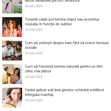
decât variantele perfect simetrice
30 iulie 2026
Tonurile calde pot lumina chipul sau accentua
roșeața, în funcție de subton
29 iulie 2026
Cum să vorbești despre bani fără să creezi tensiuni
sociale
29 iulie 2026
Cum să folosești lumina naturală pentru un ritm
zilnic mai plăcut
28 iulie 2026
Fardul aplicat sub linia genelor schimbă echilibrul
întregului machiaj
20 iulie 2026