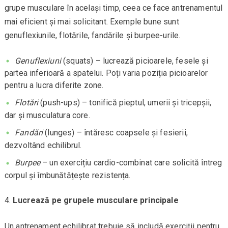
grupe musculare în același timp, ceea ce face antrenamentul
mai eficient și mai solicitant. Exemple bune sunt
genuflexiunile, flotările, fandările și burpee-urile.
Genuflexiuni
(squats) – lucrează picioarele, fesele și
partea inferioară a spatelui. Poți varia poziția picioarelor
pentru a lucra diferite zone.
Flotări
(push-ups) – tonifică pieptul, umerii și tricepșii,
dar și musculatura core.
Fandări
(lunges) – întăresc coapsele și fesierii,
dezvoltând echilibrul.
Burpee
– un exercițiu cardio-combinat care solicită întreg
corpul și îmbunătățește rezistența.
Lucrează pe grupele musculare principale
Un antrenament echilibrat trebuie să includă exerciții pentru