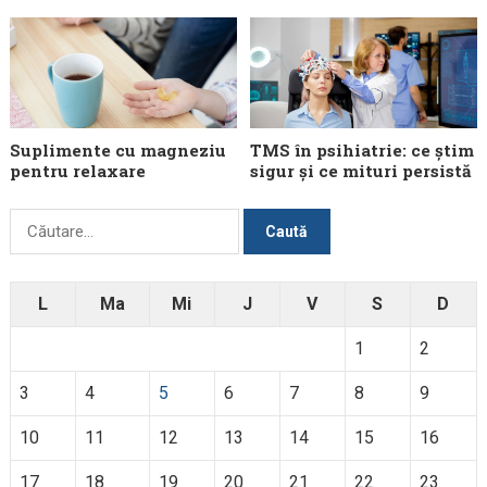
Suplimente cu magneziu
TMS în psihiatrie: ce știm
pentru relaxare
sigur și ce mituri persistă
Caută
după:
L
Ma
Mi
J
V
S
D
1
2
3
4
5
6
7
8
9
10
11
12
13
14
15
16
17
18
19
20
21
22
23