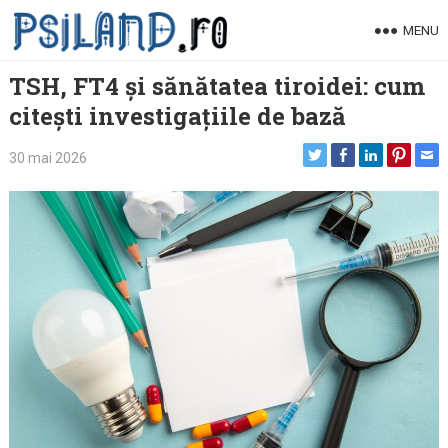
Skip
MENU
to
content
TSH, FT4 și sănătatea tiroidei: cum
citești investigațiile de bază
30 mai 2026