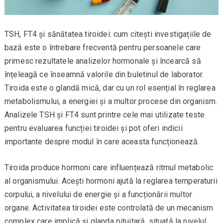
TSH, FT4 și sănătatea tiroidei: cum citești investigațiile de
bază este o întrebare frecventă pentru persoanele care
primesc rezultatele analizelor hormonale și încearcă să
înțeleagă ce înseamnă valorile din buletinul de laborator.
Tiroida este o glandă mică, dar cu un rol esențial în reglarea
metabolismului, a energiei și a multor procese din organism.
Analizele TSH și FT4 sunt printre cele mai utilizate teste
pentru evaluarea funcției tiroidei și pot oferi indicii
importante despre modul în care aceasta funcționează.
Tiroida produce hormoni care influențează ritmul metabolic
al organismului. Acești hormoni ajută la reglarea temperaturii
corpului, a nivelului de energie și a funcționării multor
organe. Activitatea tiroidei este controlată de un mecanism
complex care implică și glanda pituitară, situată la nivelul