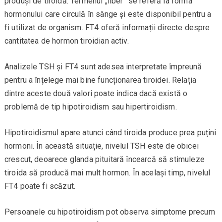
produși de tiroidă. Termenul „liber” se referă la forma
hormonului care circulă în sânge și este disponibil pentru a
fi utilizat de organism. FT4 oferă informații directe despre
cantitatea de hormon tiroidian activ.
Analizele TSH și FT4 sunt adesea interpretate împreună
pentru a înțelege mai bine funcționarea tiroidei. Relația
dintre aceste două valori poate indica dacă există o
problemă de tip hipotiroidism sau hipertiroidism.
Hipotiroidismul apare atunci când tiroida produce prea puțini
hormoni. În această situație, nivelul TSH este de obicei
crescut, deoarece glanda pituitară încearcă să stimuleze
tiroida să producă mai mult hormon. În același timp, nivelul
FT4 poate fi scăzut.
Persoanele cu hipotiroidism pot observa simptome precum