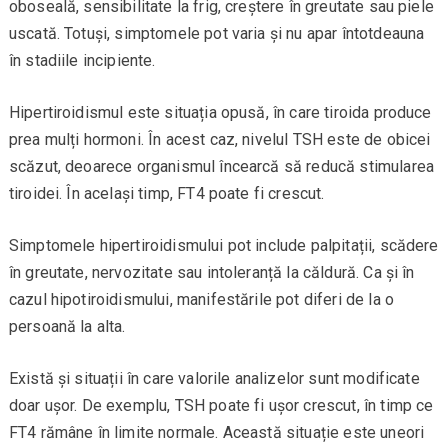
oboseală, sensibilitate la frig, creștere în greutate sau piele
uscată. Totuși, simptomele pot varia și nu apar întotdeauna
în stadiile incipiente.
Hipertiroidismul este situația opusă, în care tiroida produce
prea mulți hormoni. În acest caz, nivelul TSH este de obicei
scăzut, deoarece organismul încearcă să reducă stimularea
tiroidei. În același timp, FT4 poate fi crescut.
Simptomele hipertiroidismului pot include palpitații, scădere
în greutate, nervozitate sau intoleranță la căldură. Ca și în
cazul hipotiroidismului, manifestările pot diferi de la o
persoană la alta.
Există și situații în care valorile analizelor sunt modificate
doar ușor. De exemplu, TSH poate fi ușor crescut, în timp ce
FT4 rămâne în limite normale. Această situație este uneori