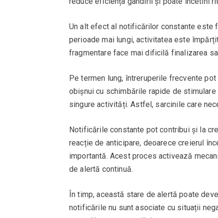
reduce eficiența gândirii și poate încetini ri
Un alt efect al notificărilor constante este
perioade mai lungi, activitatea este împărți
fragmentare face mai dificilă finalizarea s
Pe termen lung, întreruperile frecvente pot
obișnui cu schimbările rapide de stimulare 
singure activități. Astfel, sarcinile care ne
Notificările constante pot contribui și la c
reacție de anticipare, deoarece creierul în
importantă. Acest proces activează mecani
de alertă continuă.
În timp, această stare de alertă poate dev
notificările nu sunt asociate cu situații neg