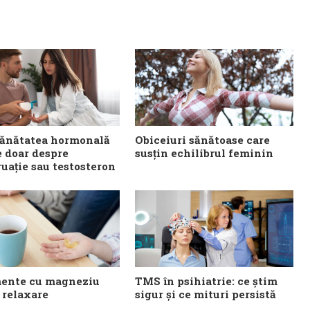
sănătatea hormonală
Obiceiuri sănătoase care
e doar despre
susțin echilibrul feminin
uație sau testosteron
ente cu magneziu
TMS în psihiatrie: ce știm
 relaxare
sigur și ce mituri persistă