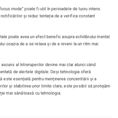
cus mode” poate fi util în perioadele de lucru intens.
otificărilor și reduc tentația de a verifica constant
tale poate avea un efect benefic asupra echilibrului mental.
lui ocazia de a se relaxa și de a reveni la un ritm mai
l ascuns al întreruperilor devine mai clar atunci când
ntată de alertele digitale. Deși tehnologia oferă
tă este esențială pentru menținerea concentrării și a
rilor și stabilirea unor limite clare, este posibil să protejăm
ție mai sănătoasă cu tehnologia.