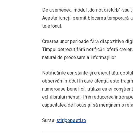
De asemenea, modul „do not disturb” sau „fo
Aceste funcții permit blocarea temporară a n
telefonul.
Crearea unor perioade fără dispozitive digi
Timpul petrecut fără notificări oferă creieru
natural de procesare a informațiilor.
Notificările constante și creierul tău: costu
observăm modul în care atenția este fragme
numeroase beneficii, utilizarea ei conștien
echilibrului mental. Prin reducerea întrerupe
capacitatea de focus și să menținem o rela
Sursa:
stiripopesti.ro