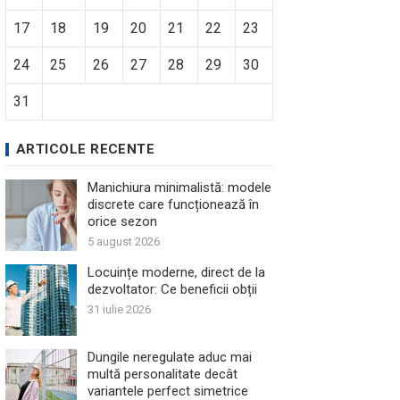
17
18
19
20
21
22
23
24
25
26
27
28
29
30
31
ARTICOLE RECENTE
Manichiura minimalistă: modele
discrete care funcționează în
orice sezon
5 august 2026
Locuințe moderne, direct de la
dezvoltator: Ce beneficii obții
31 iulie 2026
Dungile neregulate aduc mai
multă personalitate decât
variantele perfect simetrice