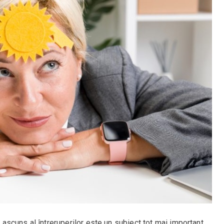
l ascuns al întreruperilor este un subiect tot mai important