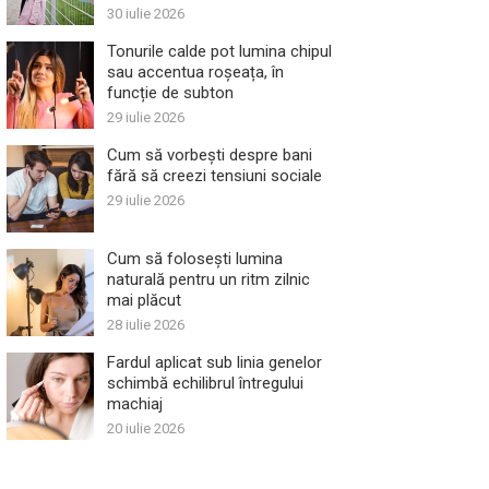
30 iulie 2026
Tonurile calde pot lumina chipul
sau accentua roșeața, în
funcție de subton
29 iulie 2026
Cum să vorbești despre bani
fără să creezi tensiuni sociale
29 iulie 2026
Cum să folosești lumina
naturală pentru un ritm zilnic
mai plăcut
28 iulie 2026
Fardul aplicat sub linia genelor
schimbă echilibrul întregului
machiaj
20 iulie 2026