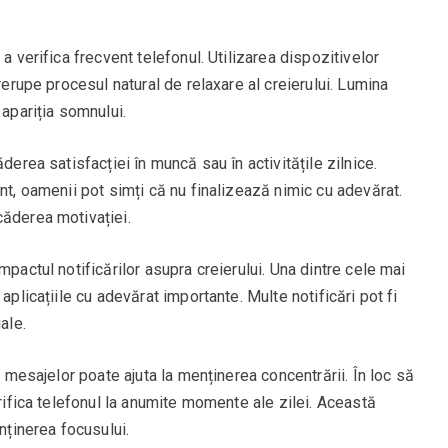
a verifica frecvent telefonul. Utilizarea dispozitivelor
trerupe procesul natural de relaxare al creierului. Lumina
 apariția somnului.
derea satisfacției în muncă sau în activitățile zilnice.
nt, oamenii pot simți că nu finalizează nimic cu adevărat.
căderea motivației.
mpactul notificărilor asupra creierului. Una dintre cele mai
aplicațiile cu adevărat importante. Multe notificări pot fi
ale.
i mesajelor poate ajuta la menținerea concentrării. În loc să
erifica telefonul la anumite momente ale zilei. Această
enținerea focusului.