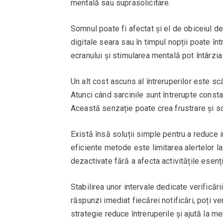
mentală sau suprasolicitare.
Somnul poate fi afectat și el de obiceiul de 
digitale seara sau în timpul nopții poate în
ecranului și stimularea mentală pot întârzia
Un alt cost ascuns al întreruperilor este scă
Atunci când sarcinile sunt întrerupte consta
Această senzație poate crea frustrare și s
Există însă soluții simple pentru a reduce i
eficiente metode este limitarea alertelor la 
dezactivate fără a afecta activitățile esenți
Stabilirea unor intervale dedicate verificări
răspunzi imediat fiecărei notificări, poți v
strategie reduce întreruperile și ajută la m