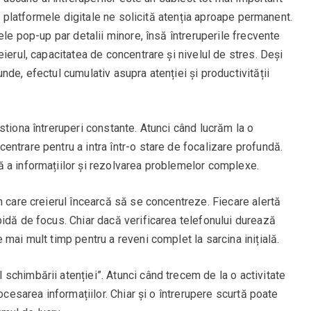
și platformele digitale ne solicită atenția aproape permanent.
ele pop-up par detalii minore, însă întreruperile frecvente
ierul, capacitatea de concentrare și nivelul de stres. Deși
de, efectul cumulativ asupra atenției și productivității
stiona întreruperi constante. Atunci când lucrăm la o
ntrare pentru a intra într-o stare de focalizare profundă.
 a informațiilor și rezolvarea problemelor complexe.
n care creierul încearcă să se concentreze. Fiecare alertă
idă de focus. Chiar dacă verificarea telefonului durează
mai mult timp pentru a reveni complet la sarcina inițială.
chimbării atenției”. Atunci când trecem de la o activitate
ocesarea informațiilor. Chiar și o întrerupere scurtă poate