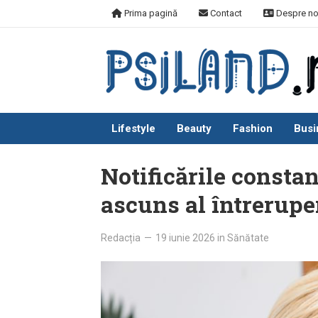
Skip
Prima pagină
Contact
Despre no
to
content
Lifestyle
Beauty
Fashion
Busi
Notificările constan
ascuns al întrerupe
Redacția
—
19 iunie 2026
in
Sănătate