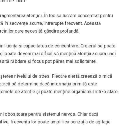
tmul de lucru.
 fragmentarea atenției. În loc să lucrăm concentrat pentru
tă în secvențe scurte, întrerupte frecvent. Această
arcinilor care necesită gândire profundă.
 influența și capacitatea de concentrare. Creierul se poate
și poate deveni mai dificil să mențină atenția asupra unei
cesită răbdare și focus pot părea mai solicitante.
reșterea nivelului de stres. Fiecare alertă creează o mică
cearcă să determine dacă informația primită este
smele de atenție și poate menține organismul într-o stare
eni obositoare pentru sistemul nervos. Chiar dacă
ative, frecvența lor poate amplifica senzația de agitație