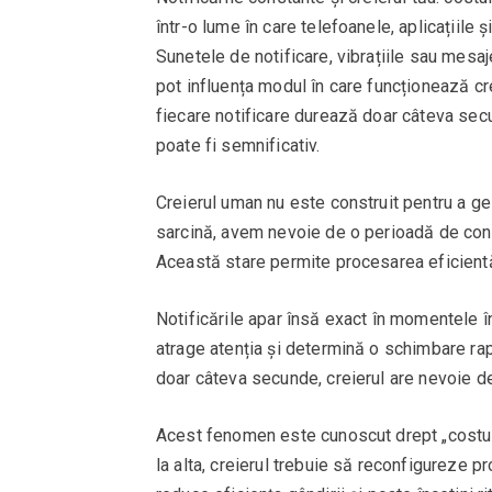
într-o lume în care telefoanele, aplicațiile 
Sunetele de notificare, vibrațiile sau mesaj
pot influența modul în care funcționează cre
fiecare notificare durează doar câteva secun
poate fi semnificativ.
Creierul uman nu este construit pentru a ge
sarcină, avem nevoie de o perioadă de conce
Această stare permite procesarea eficientă
Notificările apar însă exact în momentele î
atrage atenția și determină o schimbare rap
doar câteva secunde, creierul are nevoie de 
Acest fenomen este cunoscut drept „costul s
la alta, creierul trebuie să reconfigureze pr