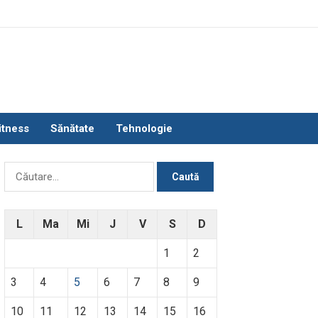
itness
Sănătate
Tehnologie
Caută
după:
L
Ma
Mi
J
V
S
D
1
2
3
4
5
6
7
8
9
10
11
12
13
14
15
16