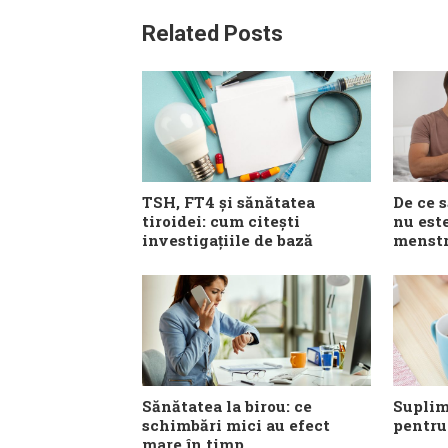
Related Posts
TSH, FT4 și sănătatea
De ce 
tiroidei: cum citești
nu est
investigațiile de bază
menstr
Sănătatea la birou: ce
Suplim
schimbări mici au efect
pentru
mare în timp