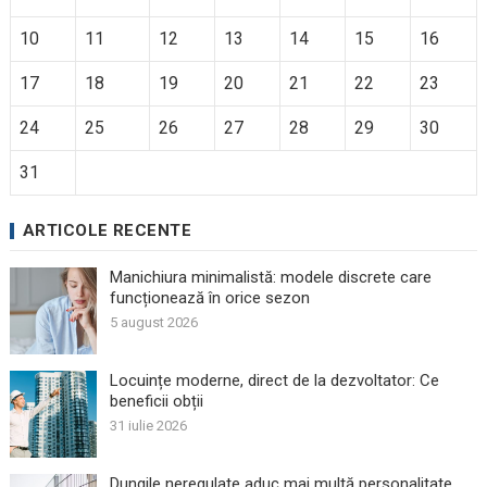
10
11
12
13
14
15
16
17
18
19
20
21
22
23
24
25
26
27
28
29
30
31
ARTICOLE RECENTE
Manichiura minimalistă: modele discrete care
funcționează în orice sezon
5 august 2026
Locuințe moderne, direct de la dezvoltator: Ce
beneficii obții
31 iulie 2026
Dungile neregulate aduc mai multă personalitate