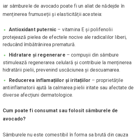
iar sâmburele de avocado poate fi un aliat de nădejde în
menținerea frumuseții și elasticității acesteia:
Antioxidant puternic
– vitamina E și polifenolii
protejează pielea de efectele nocive ale radicalilor liberi,
reducând îmbătrânirea prematură.
Hidratare și regenerare
– compușii din sâmbure
stimulează regenerarea celulară și contribuie la menținerea
hidratării pielii, prevenind uscăciunea și descuamarea.
Reducerea inflamațiilor și iritațiilor
– proprietățile
antiinflamatorii ajută la calmarea pielii iritate sau afectate de
diverse afecțiuni dermatologice.
Cum poate fi consumat sau folosit sâmburele de
avocado?
Sâmburele nu este comestibil în forma sa brută din cauza