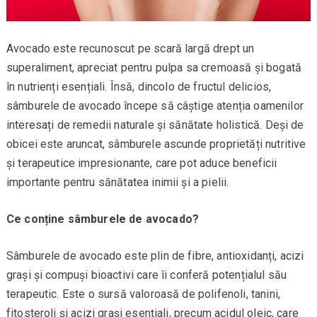
Avocado este recunoscut pe scară largă drept un
superaliment, apreciat pentru pulpa sa cremoasă și bogată
în nutrienți esențiali. Însă, dincolo de fructul delicios,
sâmburele de avocado începe să câștige atenția oamenilor
interesați de remedii naturale și sănătate holistică. Deși de
obicei este aruncat, sâmburele ascunde proprietăți nutritive
și terapeutice impresionante, care pot aduce beneficii
importante pentru sănătatea inimii și a pielii.
Ce conține sâmburele de avocado?
Sâmburele de avocado este plin de fibre, antioxidanți, acizi
grași și compuși bioactivi care îi conferă potențialul său
terapeutic. Este o sursă valoroasă de polifenoli, tanini,
fitosteroli și acizi grași esențiali, precum acidul oleic, care