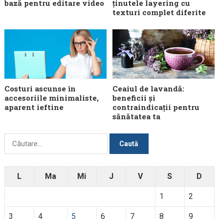
bază pentru editare video
ținutele layering cu
texturi complet diferite
Costuri ascunse în
Ceaiul de lavandă:
accesoriile minimaliste,
beneficii și
aparent ieftine
contraindicații pentru
sănătatea ta
Caută
după:
L
Ma
Mi
J
V
S
D
1
2
3
4
5
6
7
8
9