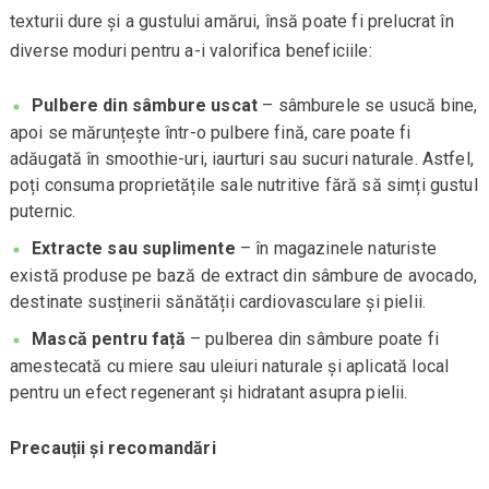
texturii dure și a gustului amărui, însă poate fi prelucrat în
diverse moduri pentru a-i valorifica beneficiile:
Pulbere din sâmbure uscat
– sâmburele se usucă bine,
apoi se mărunțește într-o pulbere fină, care poate fi
adăugată în smoothie-uri, iaurturi sau sucuri naturale. Astfel,
poți consuma proprietățile sale nutritive fără să simți gustul
puternic.
Extracte sau suplimente
– în magazinele naturiste
există produse pe bază de extract din sâmbure de avocado,
destinate susținerii sănătății cardiovasculare și pielii.
Mască pentru față
– pulberea din sâmbure poate fi
amestecată cu miere sau uleiuri naturale și aplicată local
pentru un efect regenerant și hidratant asupra pielii.
Precauții și recomandări