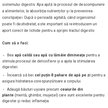
sistemului digestiv. Apa ajută la procesul de descompunere
a alimentelor, la absorbția nutrienților și la prevenirea
constipației. După o perioadă agitată, când organismul
poate fi deshidratat, este important să reintroducem un
aport corect de lichide pentru a sprijini tractul digestiv.
Cum să o faci:
Bea
apă caldă sau apă cu lămâie dimineața
pentru a
stimula procesul de detoxifiere și a ajuta la stimularea
digestiei.
Încearcă să bei
cel puțin 8 pahare de apă pe zi
pentru a
asigura hidratarea corespunzătoare a corpului.
Adaugă băuturi ușoare precum
ceaiurile din
plante
(mentă, ghimbir, mușețel) care sunt excelente pentru
digestie și reduc inflamația.