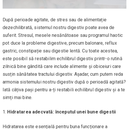
După perioade agitate, de stres sau de alimentație
dezechilibrată, sistemul nostru digestiv poate avea de
suferit. Stresul, mesele nesănătoase sau programul haotic
pot duce la probleme digestive, precum balonare, reflux
gastric, constipație sau digestie lentă. Cu toate acestea,
este posibil să restabilim echilibrul digestiv printr-o rutină
zilnică bine gândită care include alimente și obiceiuri care
susțin sănătatea tractului digestiv. Așadar, cum putem reda
armonia sistemului nostru digestiv după o perioadă agitată?
Iată câțiva pași pentru a-ți restabili echilibrul digestiv și a te
simți mai bine.
Hidratarea adecvată: începutul unei bune digestii
Hidratarea este esențială pentru buna funcționare a