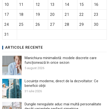
10
11
12
13
14
15
16
17
18
19
20
21
22
23
24
25
26
27
28
29
30
31
ARTICOLE RECENTE
Manichiura minimalistă: modele discrete care
funcționează în orice sezon
5 august 2026
Locuințe moderne, direct de la dezvoltator: Ce
beneficii obții
31 iulie 2026
Dungile neregulate aduc mai multă personalitate
decât variantele perfect simetrice