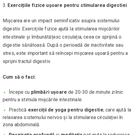
Exercițiile fizice ușoare pentru stimularea digestiei
Mișcarea are un impact semnificativ asupra sistemului
digestiv. Exercițiile fizice ajută la stimularea mișcărilor
intestinale și îmbunătățesc circulația, ceea ce sprijină o
digestie sănătoasă. După o perioadă de inactivitate sau
stres, este important să reîncepi mișcarea ușoară pentru a
sprijini tractul digestiv.
Cum să o faci:
Începe cu
plimbări ușoare
de 20-30 de minute zilnic
pentru a stimula mișcările intestinale.
Practică
exerciții de yoga pentru digestie
, care ajută la
relaxarea sistemului nervos și la stimularea circulației în
zona abdominală.
Respirația profundă
și
meditația
pot ajuta la reducerea