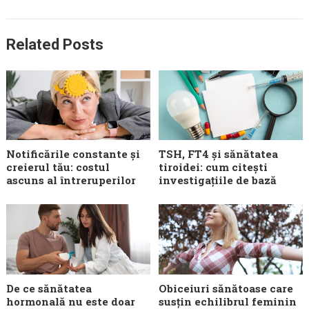
Related Posts
Notificările constante și
TSH, FT4 și sănătatea
creierul tău: costul
tiroidei: cum citești
ascuns al întreruperilor
investigațiile de bază
De ce sănătatea
Obiceiuri sănătoase care
hormonală nu este doar
susțin echilibrul feminin