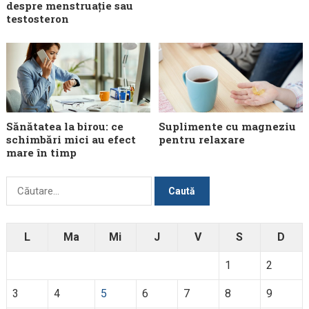
despre menstruație sau
testosteron
Sănătatea la birou: ce
Suplimente cu magneziu
schimbări mici au efect
pentru relaxare
mare în timp
Caută
după:
L
Ma
Mi
J
V
S
D
1
2
3
4
5
6
7
8
9