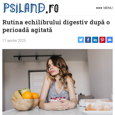
Skip
MENU
to
content
Rutina echilibrului digestiv după o
perioadă agitată
11 aprilie 2025