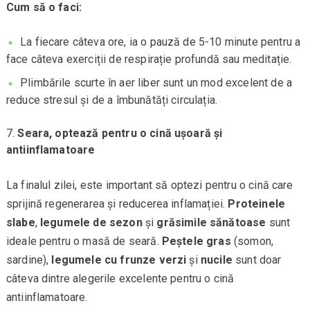
Cum să o faci:
La fiecare câteva ore, ia o pauză de 5-10 minute pentru a
face câteva exerciții de respirație profundă sau meditație.
Plimbările scurte în aer liber sunt un mod excelent de a
reduce stresul și de a îmbunătăți circulația.
Seara, optează pentru o cină ușoară și
antiinflamatoare
La finalul zilei, este important să optezi pentru o cină care
sprijină regenerarea și reducerea inflamației.
Proteinele
slabe
,
legumele de sezon
și
grăsimile sănătoase
sunt
ideale pentru o masă de seară.
Peștele gras
(somon,
sardine),
legumele cu frunze verzi
și
nucile
sunt doar
câteva dintre alegerile excelente pentru o cină
antiinflamatoare.