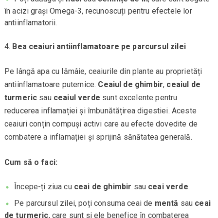
în acizi grași Omega-3, recunoscuți pentru efectele lor
antiinflamatorii.
Bea ceaiuri antiinflamatoare pe parcursul zilei
Pe lângă apa cu lămâie, ceaiurile din plante au proprietăți
antiinflamatoare puternice.
Ceaiul de ghimbir
,
ceaiul de
turmeric
sau
ceaiul verde
sunt excelente pentru
reducerea inflamației și îmbunătățirea digestiei. Aceste
ceaiuri conțin compuși activi care au efecte dovedite de
combatere a inflamației și sprijină sănătatea generală.
Cum să o faci:
Începe-ți ziua cu
ceai de ghimbir
sau
ceai verde
.
Pe parcursul zilei, poți consuma ceai de
mentă
sau
ceai
de turmeric
, care sunt și ele benefice în combaterea