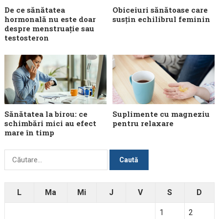
De ce sănătatea
Obiceiuri sănătoase care
hormonală nu este doar
susțin echilibrul feminin
despre menstruație sau
testosteron
Sănătatea la birou: ce
Suplimente cu magneziu
schimbări mici au efect
pentru relaxare
mare în timp
Caută
după:
L
Ma
Mi
J
V
S
D
1
2