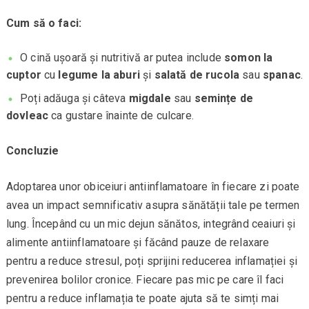
Cum să o faci:
O cină ușoară și nutritivă ar putea include
somon la
cuptor
cu
legume la aburi
și
salată de rucola
sau
spanac
.
Poți adăuga și câteva
migdale
sau
semințe de
dovleac
ca gustare înainte de culcare.
Concluzie
Adoptarea unor obiceiuri antiinflamatoare în fiecare zi poate
avea un impact semnificativ asupra sănătății tale pe termen
lung. Începând cu un mic dejun sănătos, integrând ceaiuri și
alimente antiinflamatoare și făcând pauze de relaxare
pentru a reduce stresul, poți sprijini reducerea inflamației și
prevenirea bolilor cronice. Fiecare pas mic pe care îl faci
pentru a reduce inflamația te poate ajuta să te simți mai