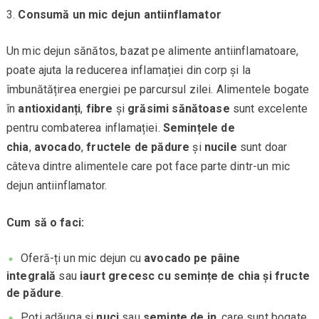
Consumă un mic dejun antiinflamator
Un mic dejun sănătos, bazat pe alimente antiinflamatoare,
poate ajuta la reducerea inflamației din corp și la
îmbunătățirea energiei pe parcursul zilei. Alimentele bogate
în
antioxidanți
,
fibre
și
grăsimi sănătoase
sunt excelente
pentru combaterea inflamației.
Semințele de
chia
,
avocado
,
fructele de pădure
și
nucile
sunt doar
câteva dintre alimentele care pot face parte dintr-un mic
dejun antiinflamator.
Cum să o faci:
Oferă-ți un mic dejun cu
avocado pe pâine
integrală
sau
iaurt grecesc cu semințe de chia și fructe
de pădure
.
Poți adăuga și
nuci
sau
semințe de in
, care sunt bogate