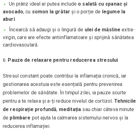
Un prânz ideal ar putea include
o salată cu spanac și
avocado
, cu
somon la grătar
și o porție de
legume la
aburi
.
Încearcă să adaugi și o lingură de
ulei de măsline
extra-
virgin, care are efecte antiinflamatoare și sprijină sănătatea
cardiovasculară.
Pauze de relaxare pentru reducerea stresului
Stresul constant poate contribui la inflamația cronică, iar
gestionarea acestuia este esențială pentru prevenirea
problemelor de sănătate. În timpul zilei, ia pauze scurte
pentru a te relaxa și a-ți reduce nivelul de cortizol.
Tehnicile
de respirație profundă
,
meditația
sau chiar câteva minute
de
plimbare
pot ajuta la calmarea sistemului nervos și la
reducerea inflamației.