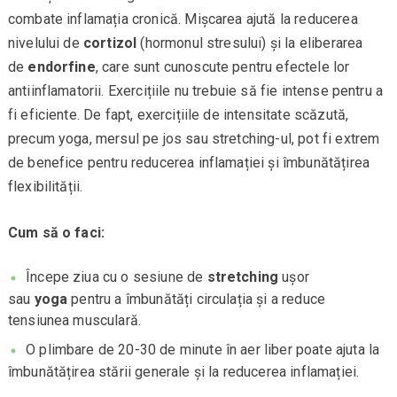
combate inflamația cronică. Mișcarea ajută la reducerea
nivelului de
cortizol
(hormonul stresului) și la eliberarea
de
endorfine
, care sunt cunoscute pentru efectele lor
antiinflamatorii. Exercițiile nu trebuie să fie intense pentru a
fi eficiente. De fapt, exercițiile de intensitate scăzută,
precum yoga, mersul pe jos sau stretching-ul, pot fi extrem
de benefice pentru reducerea inflamației și îmbunătățirea
flexibilității.
Cum să o faci:
Începe ziua cu o sesiune de
stretching
ușor
sau
yoga
pentru a îmbunătăți circulația și a reduce
tensiunea musculară.
O plimbare de 20-30 de minute în aer liber poate ajuta la
îmbunătățirea stării generale și la reducerea inflamației.