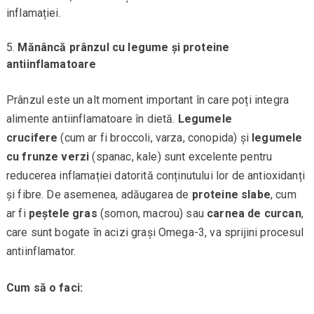
inflamației.
Mănâncă prânzul cu legume și proteine
antiinflamatoare
Prânzul este un alt moment important în care poți integra
alimente antiinflamatoare în dietă.
Legumele
crucifere
(cum ar fi broccoli, varza, conopida) și
legumele
cu frunze verzi
(spanac, kale) sunt excelente pentru
reducerea inflamației datorită conținutului lor de antioxidanți
și fibre. De asemenea, adăugarea de
proteine slabe
, cum
ar fi
peștele gras
(somon, macrou) sau
carnea de curcan
,
care sunt bogate în acizi grași Omega-3, va sprijini procesul
antiinflamator.
Cum să o faci: