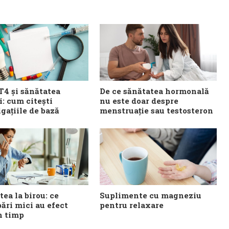
T4 și sănătatea
De ce sănătatea hormonală
i: cum citești
nu este doar despre
gațiile de bază
menstruație sau testosteron
ea la birou: ce
Suplimente cu magneziu
ări mici au efect
pentru relaxare
n timp