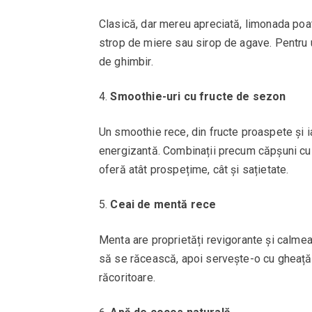
Clasică, dar mereu apreciată, limonada poat
strop de miere sau sirop de agave. Pentru 
de ghimbir.
Smoothie-uri cu fructe de sezon
Un smoothie rece, din fructe proaspete și ia
energizantă. Combinații precum căpșuni cu 
oferă atât prospețime, cât și sațietate.
Ceai de mentă rece
Menta are proprietăți revigorante și calme
să se răcească, apoi servește-o cu gheață 
răcoritoare.