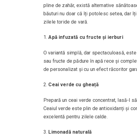
pline de zahăr, există alternative sănătoas
băuturi nu doar că îți potolesc setea, dar îț
zilele toride de vară.
Apă infuzată cu fructe și ierburi
O variantă simplă, dar spectaculoasă, este 
sau fructe de pădure în apă rece și compl
de personalizat și cu un efect răcoritor gar
Ceai verde cu gheață
Prepară un ceai verde concentrat, lasă-l să
Ceaiul verde este plin de antioxidanți și co
excelentă pentru zilele calde.
Limonadă naturală