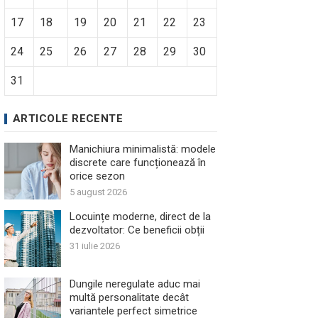
17
18
19
20
21
22
23
24
25
26
27
28
29
30
31
ARTICOLE RECENTE
Manichiura minimalistă: modele
discrete care funcționează în
orice sezon
5 august 2026
Locuințe moderne, direct de la
dezvoltator: Ce beneficii obții
31 iulie 2026
Dungile neregulate aduc mai
multă personalitate decât
variantele perfect simetrice