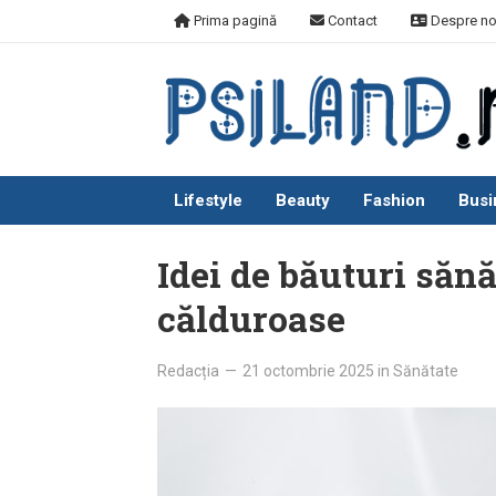
Skip
Prima pagină
Contact
Despre no
to
content
Lifestyle
Beauty
Fashion
Busi
Idei de băuturi sănă
călduroase
Redacția
—
21 octombrie 2025
in
Sănătate