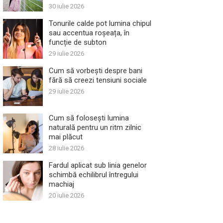
30 iulie 2026
Tonurile calde pot lumina chipul
sau accentua roșeața, în
funcție de subton
29 iulie 2026
Cum să vorbești despre bani
fără să creezi tensiuni sociale
29 iulie 2026
Cum să folosești lumina
naturală pentru un ritm zilnic
mai plăcut
28 iulie 2026
Fardul aplicat sub linia genelor
schimbă echilibrul întregului
machiaj
20 iulie 2026