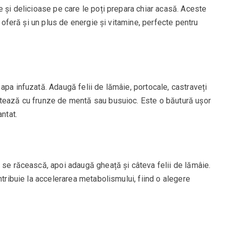
e și delicioase pe care le poți prepara chiar acasă. Aceste
i oferă și un plus de energie și vitamine, perfecte pentru
apa infuzată. Adaugă felii de lămâie, portocale, castraveți
etează cu frunze de mentă sau busuioc. Este o băutură ușor
antat.
 se răcească, apoi adaugă gheață și câteva felii de lămâie.
ntribuie la accelerarea metabolismului, fiind o alegere