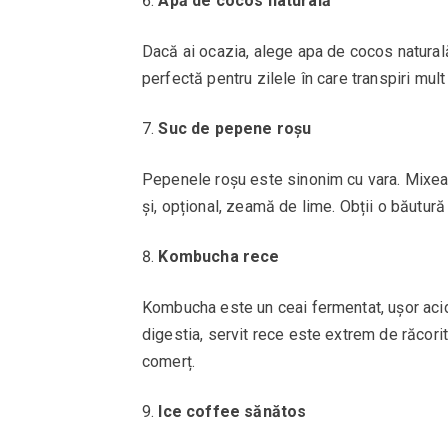
Apă de cocos naturală
Dacă ai ocazia, alege apa de cocos naturală 
perfectă pentru zilele în care transpiri mul
Suc de pepene roșu
Pepenele roșu este sinonim cu vara. Mixea
și, opțional, zeamă de lime. Obții o băutură 
Kombucha rece
Kombucha este un ceai fermentat, ușor acidu
digestia, servit rece este extrem de răcori
comerț.
Ice coffee sănătos