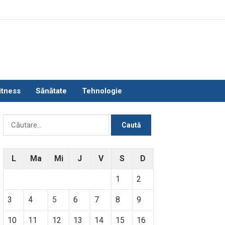
itness
Sănătate
Tehnologie
Caută
după:
L
Ma
Mi
J
V
S
D
1
2
3
4
5
6
7
8
9
10
11
12
13
14
15
16