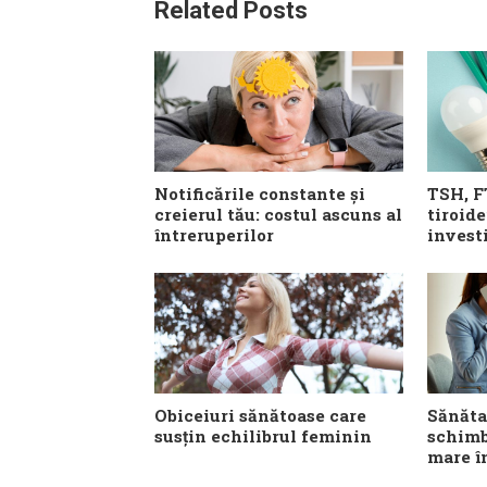
Related Posts
Notificările constante și
TSH, F
creierul tău: costul ascuns al
tiroide
întreruperilor
investi
Obiceiuri sănătoase care
Sănătat
susțin echilibrul feminin
schimb
mare î