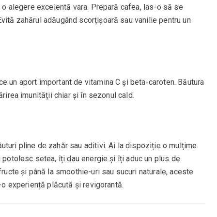
te o alegere excelentă vara. Prepară cafea, las-o să se
Evită zahărul adăugând scorțișoară sau vanilie pentru un
ce un aport important de vitamina C și beta-caroten. Băutura
rirea imunității chiar și în sezonul cald.
turi pline de zahăr sau aditivi. Ai la dispoziție o mulțime
 potolesc setea, îți dau energie și îți aduc un plus de
fructe și până la smoothie-uri sau sucuri naturale, aceste
r-o experiență plăcută și revigorantă.