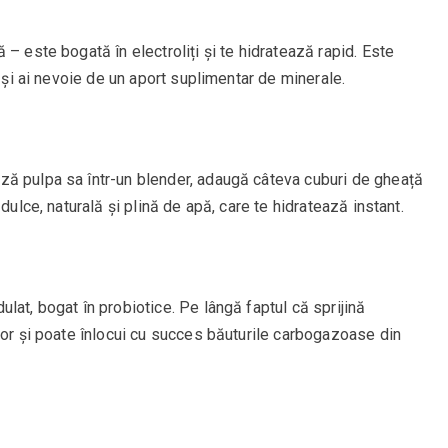
– este bogată în electroliți și te hidratează rapid. Este
t și ai nevoie de un aport suplimentar de minerale.
ză pulpa sa într-un blender, adaugă câteva cuburi de gheață
dulce, naturală și plină de apă, care te hidratează instant.
lat, bogat în probiotice. Pe lângă faptul că sprijină
tor și poate înlocui cu succes băuturile carbogazoase din