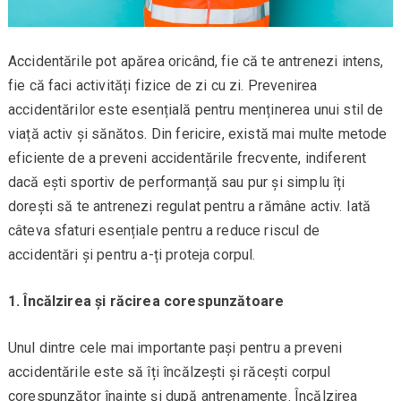
Accidentările pot apărea oricând, fie că te antrenezi intens,
fie că faci activități fizice de zi cu zi. Prevenirea
accidentărilor este esențială pentru menținerea unui stil de
viață activ și sănătos. Din fericire, există mai multe metode
eficiente de a preveni accidentările frecvente, indiferent
dacă ești sportiv de performanță sau pur și simplu îți
dorești să te antrenezi regulat pentru a rămâne activ. Iată
câteva sfaturi esențiale pentru a reduce riscul de
accidentări și pentru a-ți proteja corpul.
1. Încălzirea și răcirea corespunzătoare
Unul dintre cele mai importante pași pentru a preveni
accidentările este să îți încălzești și răcești corpul
corespunzător înainte și după antrenamente. Încălzirea