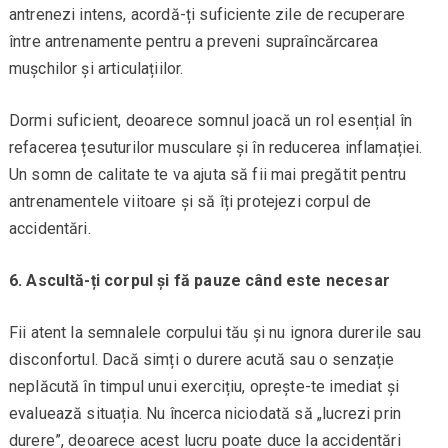
antrenezi intens, acordă-ți suficiente zile de recuperare
între antrenamente pentru a preveni supraîncărcarea
mușchilor și articulațiilor.
Dormi suficient, deoarece somnul joacă un rol esențial în
refacerea țesuturilor musculare și în reducerea inflamației.
Un somn de calitate te va ajuta să fii mai pregătit pentru
antrenamentele viitoare și să îți protejezi corpul de
accidentări.
6. Ascultă-ți corpul și fă pauze când este necesar
Fii atent la semnalele corpului tău și nu ignora durerile sau
disconfortul. Dacă simți o durere acută sau o senzație
neplăcută în timpul unui exercițiu, oprește-te imediat și
evaluează situația. Nu încerca niciodată să „lucrezi prin
durere”, deoarece acest lucru poate duce la accidentări