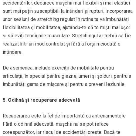
accidentărilor, deoarece mușchii mai flexibili și mai elastici
sunt mai puțin susceptibili la întinderi și rupturi. Incorporarea
unor sesiuni de stretching regulat în rutina ta va îmbunătăți
flexibilitatea și mobilitatea, ajutându-te să te miști mai ușor
și să eviți tensiunile musculare. Stretchingul ar trebui să fie
realizat într-un mod controlat și fără a forța niciodată o
întindere.
De asemenea, include exerciții de mobilitate pentru
articulații, în special pentru glezne, umeri și șolduri, pentru a
îmbunătăți gama de mișcare și pentru a preveni leziunile.
5. Odihnă și recuperare adecvată
Recuperarea este la fel de importantă ca antrenamentele.
Fără o odihnă adecvată, mușchii nu se pot reface
corespunzător, iar riscul de accidentări crește. Dacă te