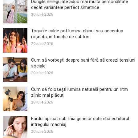
Dungile neregulate aduc mai multă personalitate
decât variantele perfect simetrice
30 iulie 2026
Tonurile calde pot lumina chipul sau accentua
roșeața, în funcție de subton
29 iulie 2026
Cum să vorbești despre bani fără să creezi tensiuni
sociale
29 iulie 2026
Cum să folosești lumina naturală pentru un ritm
zilnic mai plăcut
28 iulie 2026
Fardul aplicat sub linia genelor schimbă echilibrul
întregului machiaj
20 iulie 2026