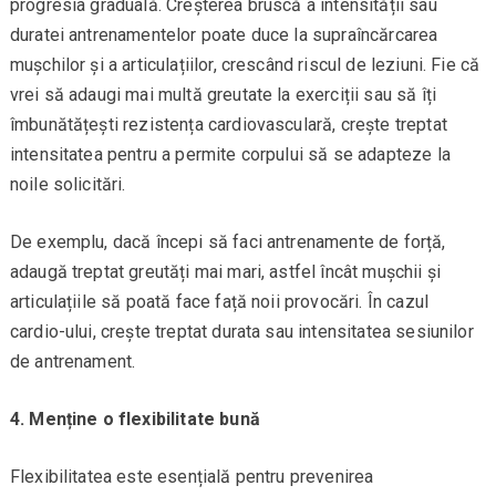
progresia graduală. Creșterea bruscă a intensității sau
duratei antrenamentelor poate duce la supraîncărcarea
mușchilor și a articulațiilor, crescând riscul de leziuni. Fie că
vrei să adaugi mai multă greutate la exerciții sau să îți
îmbunătățești rezistența cardiovasculară, crește treptat
intensitatea pentru a permite corpului să se adapteze la
noile solicitări.
De exemplu, dacă începi să faci antrenamente de forță,
adaugă treptat greutăți mai mari, astfel încât mușchii și
articulațiile să poată face față noii provocări. În cazul
cardio-ului, crește treptat durata sau intensitatea sesiunilor
de antrenament.
4. Menține o flexibilitate bună
Flexibilitatea este esențială pentru prevenirea