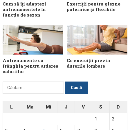
Cum să îți adaptezi
Exerciții pentru glezne
antrenamentele în
puternice și flexibile
funcție de sezon
Antrenamente cu
Ce exerciții previn
frânghia pentru arderea
durerile lombare
caloriilor
Caută
după:
L
Ma
Mi
J
V
S
D
1
2