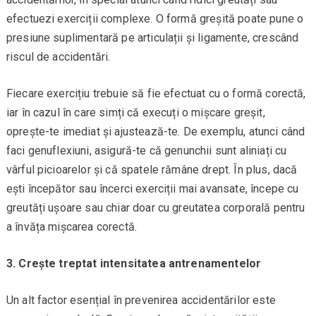
efectuezi exerciții complexe. O formă greșită poate pune o
presiune suplimentară pe articulații și ligamente, crescând
riscul de accidentări.
Fiecare exercițiu trebuie să fie efectuat cu o formă corectă,
iar în cazul în care simți că execuți o mișcare greșit,
oprește-te imediat și ajustează-te. De exemplu, atunci când
faci genuflexiuni, asigură-te că genunchii sunt aliniați cu
vârful picioarelor și că spatele rămâne drept. În plus, dacă
ești începător sau încerci exerciții mai avansate, începe cu
greutăți ușoare sau chiar doar cu greutatea corporală pentru
a învăța mișcarea corectă.
3. Crește treptat intensitatea antrenamentelor
Un alt factor esențial în prevenirea accidentărilor este