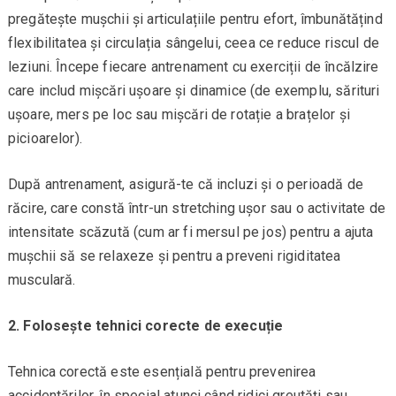
pregătește mușchii și articulațiile pentru efort, îmbunătățind
flexibilitatea și circulația sângelui, ceea ce reduce riscul de
leziuni. Începe fiecare antrenament cu exerciții de încălzire
care includ mișcări ușoare și dinamice (de exemplu, sărituri
ușoare, mers pe loc sau mișcări de rotație a brațelor și
picioarelor).
După antrenament, asigură-te că incluzi și o perioadă de
răcire, care constă într-un stretching ușor sau o activitate de
intensitate scăzută (cum ar fi mersul pe jos) pentru a ajuta
mușchii să se relaxeze și pentru a preveni rigiditatea
musculară.
2. Folosește tehnici corecte de execuție
Tehnica corectă este esențială pentru prevenirea
accidentărilor, în special atunci când ridici greutăți sau