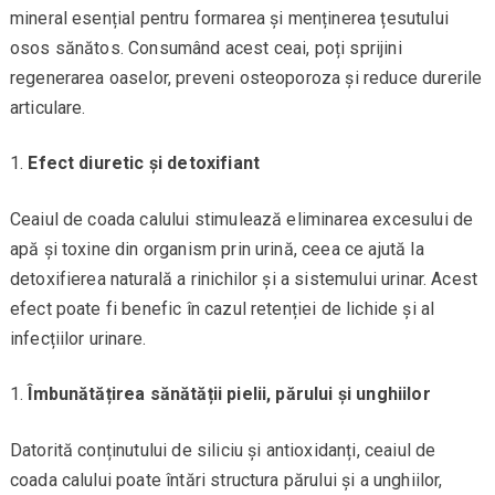
mineral esențial pentru formarea și menținerea țesutului
osos sănătos. Consumând acest ceai, poți sprijini
regenerarea oaselor, preveni osteoporoza și reduce durerile
articulare.
Efect diuretic și detoxifiant
Ceaiul de coada calului stimulează eliminarea excesului de
apă și toxine din organism prin urină, ceea ce ajută la
detoxifierea naturală a rinichilor și a sistemului urinar. Acest
efect poate fi benefic în cazul retenției de lichide și al
infecțiilor urinare.
Îmbunătățirea sănătății pielii, părului și unghiilor
Datorită conținutului de siliciu și antioxidanți, ceaiul de
coada calului poate întări structura părului și a unghiilor,