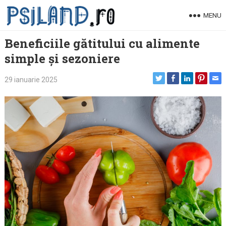
Skip
MENU
to
content
Beneficiile gătitului cu alimente
simple și sezoniere
29 ianuarie 2025