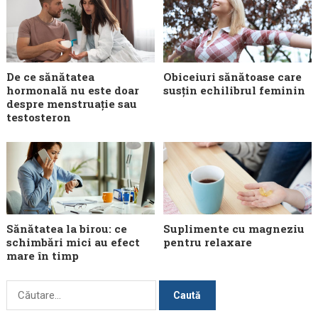
De ce sănătatea
Obiceiuri sănătoase care
hormonală nu este doar
susțin echilibrul feminin
despre menstruație sau
testosteron
Sănătatea la birou: ce
Suplimente cu magneziu
schimbări mici au efect
pentru relaxare
mare în timp
Caută
după: