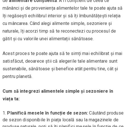
de
alimentare conștientă
. A fi conștient de ceea ce
mănânci și de proveniența alimentelor tale te poate ajuta să
îți regăsești echilibrul interior și să îți îmbunătățești relația
cu mâncarea. Când alegi alimente simple, sezoniere și
naturale, îți acorzi timp să te reconectezi cu procesul de
gătit și cu valorile unei alimentații sănătoase.
Acest proces te poate ajuta să te simți mai echilibrat și mai
satisfăcut, deoarece știi că alegerile tale alimentare sunt
sustenabile, sănătoase și benefice atât pentru tine, cât și
pentru planetă.
Cum să integrezi alimentele simple și sezoniere în
viața ta:
Planifică mesele în funcție de sezon:
Căutând produse
de sezon disponibile în piața locală sau la magazinele de
produse naturale, poți să îți planifici mesele în funcție de ce