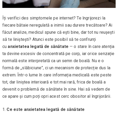
Îți verifici des simptomele pe internet? Te îngrijorezi la
fiecare bătaie neregulată a inimii sau durere trecătoare? Ai
făcut analize, medicul spune că ești bine, dar tot nu reușești
să te liniștești? Atunci este posibil să te confrunți
cu
anxietatea legată de sănătate
— o stare în care atenția
ta devine excesiv de concentrată pe corp, iar orice senzație
normală este interpretată ca un semn de boală. Nu e o
formă de „slăbiciune”, ci un mecanism de protecție dus la
extrem. Într-o lume în care informația medicală este peste
tot, dar liniștea interioară e tot mai rară, frica de boală a
devenit o problemă de sănătate în sine. Hai să vedem de
ce apare și cum poți opri acest cerc obositor al îngrijorării.
Ce este anxietatea legată de sănătate