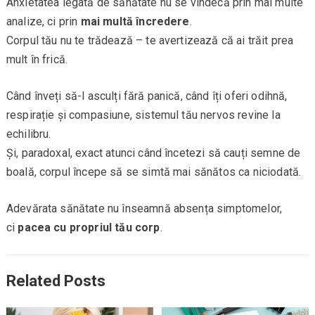
Anxietatea legată de sănătate nu se vindecă prin mai multe
analize, ci prin
mai multă încredere
.
Corpul tău nu te trădează – te avertizează că ai trăit prea
mult în frică.
Când înveți să-l asculți fără panică, când îți oferi odihnă,
respirație și compasiune, sistemul tău nervos revine la
echilibru.
Și, paradoxal, exact atunci când încetezi să cauți semne de
boală, corpul începe să se simtă mai sănătos ca niciodată.
Adevărata sănătate nu înseamnă absența simptomelor,
ci
pacea cu propriul tău corp
.
Related Posts