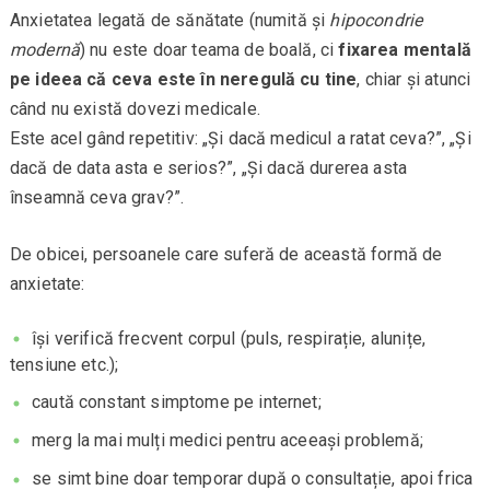
Anxietatea legată de sănătate (numită și
hipocondrie
modernă
) nu este doar teama de boală, ci
fixarea mentală
pe ideea că ceva este în neregulă cu tine
, chiar și atunci
când nu există dovezi medicale.
Este acel gând repetitiv: „Și dacă medicul a ratat ceva?”, „Și
dacă de data asta e serios?”, „Și dacă durerea asta
înseamnă ceva grav?”.
De obicei, persoanele care suferă de această formă de
anxietate:
își verifică frecvent corpul (puls, respirație, alunițe,
tensiune etc.);
caută constant simptome pe internet;
merg la mai mulți medici pentru aceeași problemă;
se simt bine doar temporar după o consultație, apoi frica