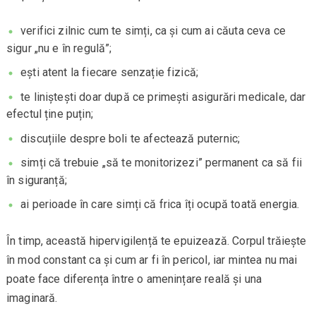
verifici zilnic cum te simți, ca și cum ai căuta ceva ce
sigur „nu e în regulă”;
ești atent la fiecare senzație fizică;
te liniștești doar după ce primești asigurări medicale, dar
efectul ține puțin;
discuțiile despre boli te afectează puternic;
simți că trebuie „să te monitorizezi” permanent ca să fii
în siguranță;
ai perioade în care simți că frica îți ocupă toată energia.
În timp, această hipervigilență te epuizează. Corpul trăiește
în mod constant ca și cum ar fi în pericol, iar mintea nu mai
poate face diferența între o amenințare reală și una
imaginară.