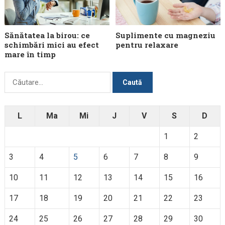
Sănătatea la birou: ce
Suplimente cu magneziu
schimbări mici au efect
pentru relaxare
mare în timp
Caută
după:
L
Ma
Mi
J
V
S
D
1
2
3
4
5
6
7
8
9
10
11
12
13
14
15
16
17
18
19
20
21
22
23
24
25
26
27
28
29
30