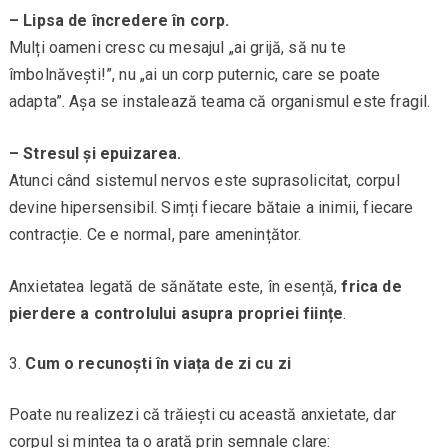
– Lipsa de încredere în corp.
Mulți oameni cresc cu mesajul „ai grijă, să nu te
îmbolnăvești!”, nu „ai un corp puternic, care se poate
adapta”. Așa se instalează teama că organismul este fragil.
– Stresul și epuizarea.
Atunci când sistemul nervos este suprasolicitat, corpul
devine hipersensibil. Simți fiecare bătaie a inimii, fiecare
contracție. Ce e normal, pare amenințător.
Anxietatea legată de sănătate este, în esență,
frica de
pierdere a controlului asupra propriei ființe
.
Cum o recunoști în viața de zi cu zi
Poate nu realizezi că trăiești cu această anxietate, dar
corpul și mintea ta o arată prin semnale clare: