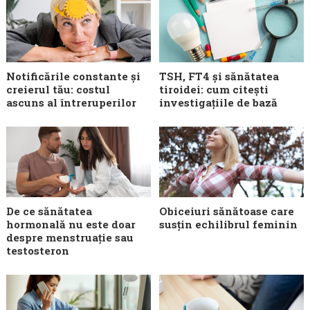
Notificările constante și
TSH, FT4 și sănătatea
creierul tău: costul
tiroidei: cum citești
ascuns al întreruperilor
investigațiile de bază
De ce sănătatea
Obiceiuri sănătoase care
hormonală nu este doar
susțin echilibrul feminin
despre menstruație sau
testosteron