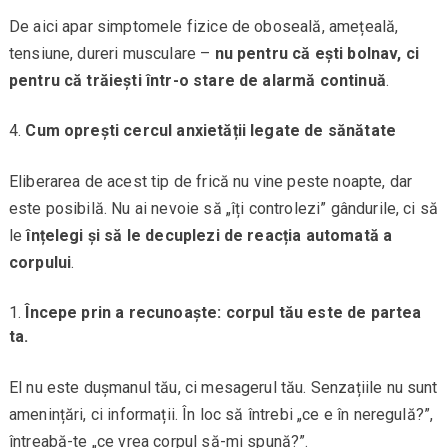
De aici apar simptomele fizice de oboseală, amețeală,
tensiune, dureri musculare –
nu pentru că ești bolnav, ci
pentru că trăiești într-o stare de alarmă continuă
.
Cum oprești cercul anxietății legate de sănătate
Eliberarea de acest tip de frică nu vine peste noapte, dar
este posibilă. Nu ai nevoie să „îți controlezi” gândurile, ci să
le
înțelegi și să le decuplezi de reacția automată a
corpului
.
Începe prin a recunoaște: corpul tău este de partea
ta.
El nu este dușmanul tău, ci mesagerul tău. Senzațiile nu sunt
amenințări, ci informații. În loc să întrebi „ce e în neregulă?”,
întreabă-te „ce vrea corpul să-mi spună?”.