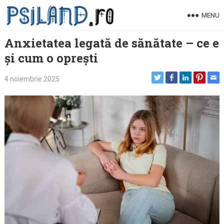
Skip
MENU
to
content
Anxietatea legată de sănătate – ce e
și cum o oprești
4 noiembrie 2025