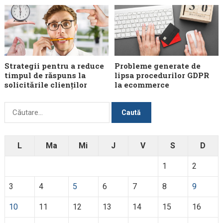
Strategii pentru a reduce
Probleme generate de
timpul de răspuns la
lipsa procedurilor GDPR
solicitările clienților
la ecommerce
Caută
după:
L
Ma
Mi
J
V
S
D
1
2
3
4
5
6
7
8
9
10
11
12
13
14
15
16