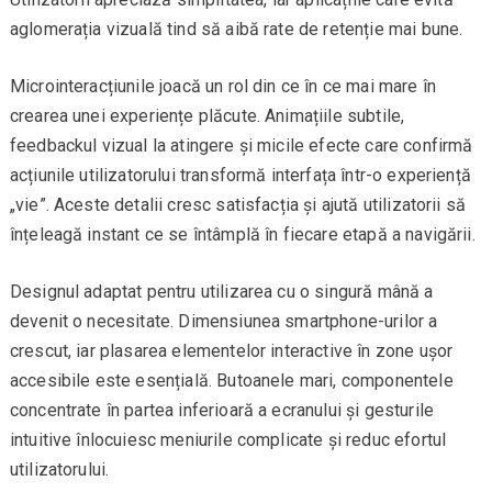
aglomerația vizuală tind să aibă rate de retenție mai bune.
Microinteracțiunile joacă un rol din ce în ce mai mare în
crearea unei experiențe plăcute. Animațiile subtile,
feedbackul vizual la atingere și micile efecte care confirmă
acțiunile utilizatorului transformă interfața într-o experiență
„vie”. Aceste detalii cresc satisfacția și ajută utilizatorii să
înțeleagă instant ce se întâmplă în fiecare etapă a navigării.
Designul adaptat pentru utilizarea cu o singură mână a
devenit o necesitate. Dimensiunea smartphone-urilor a
crescut, iar plasarea elementelor interactive în zone ușor
accesibile este esențială. Butoanele mari, componentele
concentrate în partea inferioară a ecranului și gesturile
intuitive înlocuiesc meniurile complicate și reduc efortul
utilizatorului.