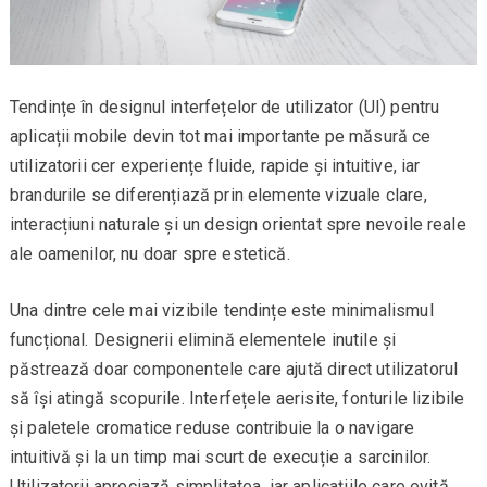
Tendințe în designul interfețelor de utilizator (UI) pentru
aplicații mobile devin tot mai importante pe măsură ce
utilizatorii cer experiențe fluide, rapide și intuitive, iar
brandurile se diferențiază prin elemente vizuale clare,
interacțiuni naturale și un design orientat spre nevoile reale
ale oamenilor, nu doar spre estetică.
Una dintre cele mai vizibile tendințe este minimalismul
funcțional. Designerii elimină elementele inutile și
păstrează doar componentele care ajută direct utilizatorul
să își atingă scopurile. Interfețele aerisite, fonturile lizibile
și paletele cromatice reduse contribuie la o navigare
intuitivă și la un timp mai scurt de execuție a sarcinilor.
Utilizatorii apreciază simplitatea, iar aplicațiile care evită