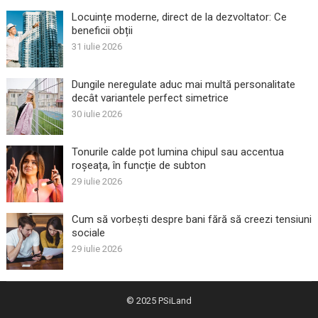
Locuințe moderne, direct de la dezvoltator: Ce
beneficii obții
31 iulie 2026
Dungile neregulate aduc mai multă personalitate
decât variantele perfect simetrice
30 iulie 2026
Tonurile calde pot lumina chipul sau accentua
roșeața, în funcție de subton
29 iulie 2026
Cum să vorbești despre bani fără să creezi tensiuni
sociale
29 iulie 2026
© 2025
PSiLand