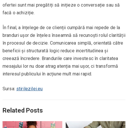
ofertei sunt mai pregătiți să inițieze o conversație sau să
facă o achiziție.
În final, a înțelege de ce clienții cumpără mai repede de la
branduri ușor de înțeles înseamnă să recunoști rolul clarității
în procesul de decizie. Comunicarea simplă, orientată către
beneficii și structurată logic reduce incertitudinea și
creează încredere. Brandurile care investesc în claritatea
mesajului lor nu doar atrag atenția mai ușor, ci transformă
interesul publicului în acțiune mult mai rapid.
Sursa:
stirilezilei.eu
Related Posts