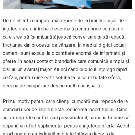
De ce clienții cumpără mai repede de la branduri ușor de
înțeles este o întrebare esențială pentru orice companie
care vrea să își îmbunătățească conversiile și să reducă
fricțiunea din procesul de vânzare. În mediul digital actual,
oamenii sunt expuși la o cantitate enormă de informații și
oferte. În acest context, brandurile care comunică simplu și
clar au un avantaj major. Atunci când publicul înțelege rapid
ce faci, pentru cine este soluția ta și ce rezultate oferă,
decizia de cumpărare devine mult mai ușoară.
Primul motiv pentru care clienții cumpără mai repede de la
branduri ușor de înțeles este reducerea incertitudinii. Când
un mesaj este confuz sau prea abstract, oamenii trebuie să
depună un efort suplimentar pentru a înțelege oferta. Acest
efort poate crea îndoială și poate întârzia decizia de