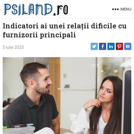
Skip
MENU
to
content
Indicatori ai unei relații dificile cu
furnizorii principali
5 iulie 2025