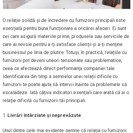
O relație solidă și de încredere cu furnizorii principali este
esențială pentru buna funcționare a oricărei afaceri. Ei sunt
cei care asigură materiile prime, produsele sau serviciile de
care ai nevoie pentru a-ți satisface clienții și a-ți menține
businessul pe linia de plutire. Totuși, în practică, relațiile cu
furnizorii pot deveni uneori tensionate sau problematice,
ceea ce afectează direct performanța companiei tale.
Identificarea din timp a semnelor unei relații dificile cu
furnizorii te poate ajuta să intervii înainte ca problemele să
escaladeze. Iată câțiva indicatori esențiali care arată că ai o
relație dificilă cu furnizorii tăi principali.
Livrări întârziate și neprevăzute
Unul dintre cele mai evidente semne că relația cu furnizorii