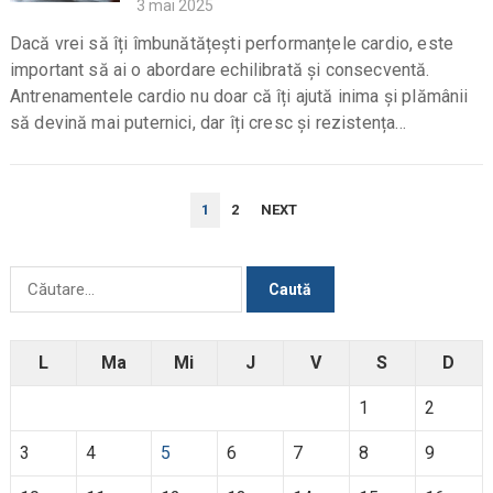
3 mai 2025
Dacă vrei să îți îmbunătățești performanțele cardio, este
important să ai o abordare echilibrată și consecventă.
Antrenamentele cardio nu doar că îți ajută inima și plămânii
să devină mai puternici, dar îți cresc și rezistența…
PAGINAȚIE
1
2
NEXT
ARTICOLE
Caută
după:
L
Ma
Mi
J
V
S
D
1
2
3
4
5
6
7
8
9