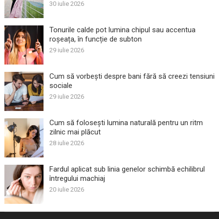
30 iulie 2026
Tonurile calde pot lumina chipul sau accentua
roșeața, în funcție de subton
29 iulie 2026
Cum să vorbești despre bani fără să creezi tensiuni
sociale
29 iulie 2026
Cum să folosești lumina naturală pentru un ritm
zilnic mai plăcut
28 iulie 2026
Fardul aplicat sub linia genelor schimbă echilibrul
întregului machiaj
20 iulie 2026