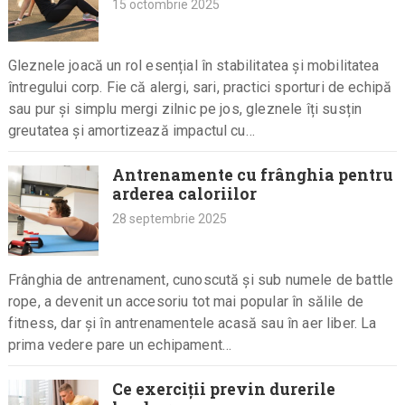
15 octombrie 2025
Gleznele joacă un rol esențial în stabilitatea și mobilitatea
întregului corp. Fie că alergi, sari, practici sporturi de echipă
sau pur și simplu mergi zilnic pe jos, gleznele îți susțin
greutatea și amortizează impactul cu…
Antrenamente cu frânghia pentru
arderea caloriilor
28 septembrie 2025
Frânghia de antrenament, cunoscută și sub numele de battle
rope, a devenit un accesoriu tot mai popular în sălile de
fitness, dar și în antrenamentele acasă sau în aer liber. La
prima vedere pare un echipament…
Ce exerciții previn durerile