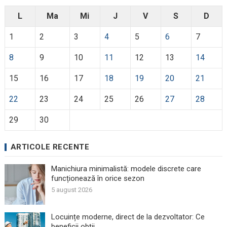
L
Ma
Mi
J
V
S
D
1
2
3
4
5
6
7
8
9
10
11
12
13
14
15
16
17
18
19
20
21
22
23
24
25
26
27
28
29
30
ARTICOLE RECENTE
Manichiura minimalistă: modele discrete care
funcționează în orice sezon
5 august 2026
Locuințe moderne, direct de la dezvoltator: Ce
beneficii obții