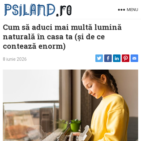
Skip
MENU
to
content
Cum să aduci mai multă lumină
naturală în casa ta (și de ce
contează enorm)
8 iunie 2026