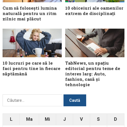
Cum să folosești lumina
10 obiceiuri ale oamenilor
naturală pentru un ritm
extrem de disciplinați
zilnic mai plăcut
10 lucruri pe care să le
TabNews, un spațiu
faci pentru tine în fiecare
editorial pentru teme de
săptămână
interes larg: Auto,
fashion, casă și
tehnologie
Caută
după:
L
Ma
Mi
J
V
S
D