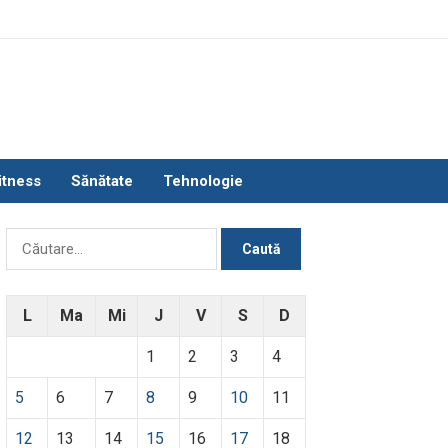
itness
Sănătate
Tehnologie
Caută
după:
L
Ma
Mi
J
V
S
D
1
2
3
4
5
6
7
8
9
10
11
12
13
14
15
16
17
18