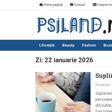
Skip
Prima pagină
Contact
Despre no
to
content
Lifestyle
Beauty
Fashion
Busi
Zi:
22 ianuarie 2026
Supli
Redacția
Supliment
persoane
dificultă
funcționa