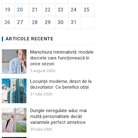
19
20
21
22
23
24
25
26
27
28
29
30
31
ARTICOLE RECENTE
Manichiura minimalistă: modele
discrete care funcționează în
orice sezon
5 august 2026
Locuințe moderne, direct de la
dezvoltator: Ce beneficii obții
31 iulie 2026
Dungile neregulate aduc mai
multă personalitate decât
variantele perfect simetrice
30 iulie 2026