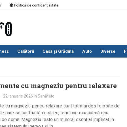
i
Politică de confidențialitate
ness
Călătorii
Casă și Grădină
Auto
Diverse
F
mente cu magneziu pentru relaxare
—
22 ianuarie 2026
in
Sănătate
e cu magneziu pentru relaxare sunt tot mai des folosite de
le care se confruntă cu stres, tensiune musculară sau
ți de somn. Magneziul este un mineral esențial implicat în
rea sistemului nervos și în…