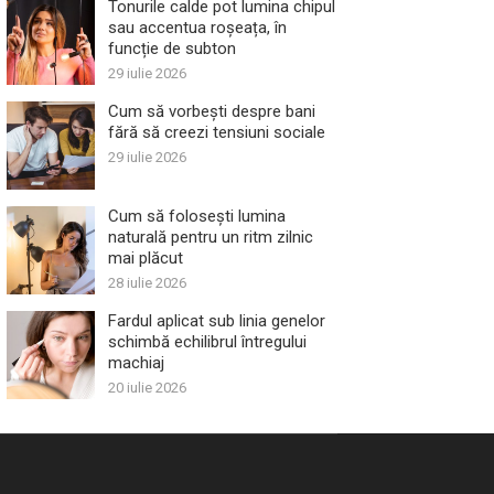
Tonurile calde pot lumina chipul
sau accentua roșeața, în
funcție de subton
29 iulie 2026
Cum să vorbești despre bani
fără să creezi tensiuni sociale
29 iulie 2026
Cum să folosești lumina
naturală pentru un ritm zilnic
mai plăcut
28 iulie 2026
Fardul aplicat sub linia genelor
schimbă echilibrul întregului
machiaj
20 iulie 2026