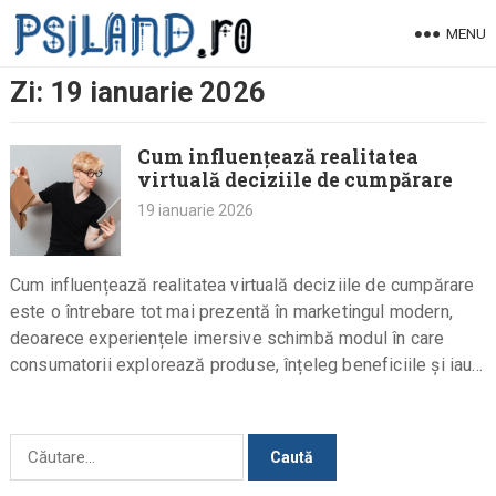
Skip
MENU
to
content
Zi:
19 ianuarie 2026
Cum influențează realitatea
virtuală deciziile de cumpărare
19 ianuarie 2026
Cum influențează realitatea virtuală deciziile de cumpărare
este o întrebare tot mai prezentă în marketingul modern,
deoarece experiențele imersive schimbă modul în care
consumatorii explorează produse, înțeleg beneficiile și iau
decizii informate înainte de achiziție.…
Caută
după: