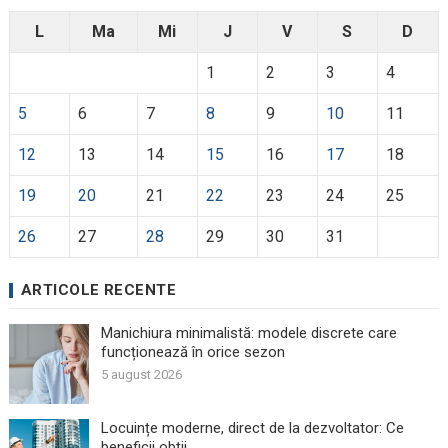
L
Ma
Mi
J
V
S
D
1
2
3
4
5
6
7
8
9
10
11
12
13
14
15
16
17
18
19
20
21
22
23
24
25
26
27
28
29
30
31
ARTICOLE RECENTE
Manichiura minimalistă: modele discrete care
funcționează în orice sezon
5 august 2026
Locuințe moderne, direct de la dezvoltator: Ce
beneficii obții