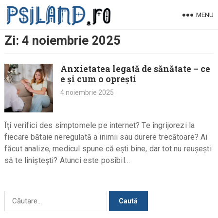
Skip
MENU
to
content
Zi:
4 noiembrie 2025
Anxietatea legată de sănătate – ce
e și cum o oprești
4 noiembrie 2025
Îți verifici des simptomele pe internet? Te îngrijorezi la
fiecare bătaie neregulată a inimii sau durere trecătoare? Ai
făcut analize, medicul spune că ești bine, dar tot nu reușești
să te liniștești? Atunci este posibil…
Caută
după: