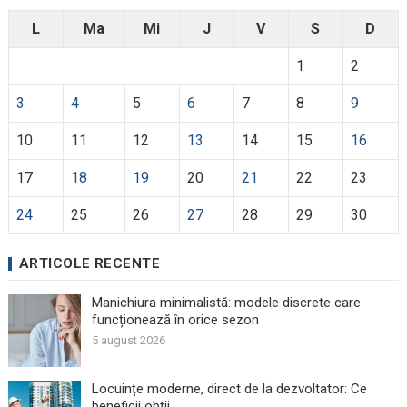
L
Ma
Mi
J
V
S
D
1
2
3
4
5
6
7
8
9
10
11
12
13
14
15
16
17
18
19
20
21
22
23
24
25
26
27
28
29
30
ARTICOLE RECENTE
Manichiura minimalistă: modele discrete care
funcționează în orice sezon
5 august 2026
Locuințe moderne, direct de la dezvoltator: Ce
beneficii obții