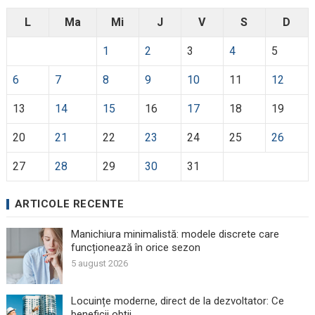
L
Ma
Mi
J
V
S
D
1
2
3
4
5
6
7
8
9
10
11
12
13
14
15
16
17
18
19
20
21
22
23
24
25
26
27
28
29
30
31
ARTICOLE RECENTE
Manichiura minimalistă: modele discrete care
funcționează în orice sezon
5 august 2026
Locuințe moderne, direct de la dezvoltator: Ce
beneficii obții