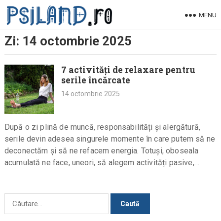
Skip
MENU
to
content
Zi:
14 octombrie 2025
7 activități de relaxare pentru
serile încărcate
14 octombrie 2025
După o zi plină de muncă, responsabilități și alergătură,
serile devin adesea singurele momente în care putem să ne
deconectăm și să ne refacem energia. Totuși, oboseala
acumulată ne face, uneori, să alegem activități pasive,…
Caută
după: