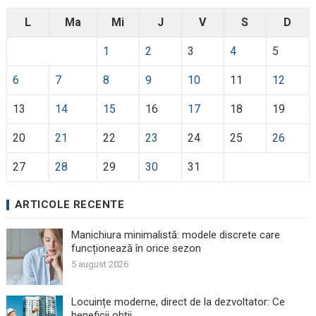
L
Ma
Mi
J
V
S
D
1
2
3
4
5
6
7
8
9
10
11
12
13
14
15
16
17
18
19
20
21
22
23
24
25
26
27
28
29
30
31
ARTICOLE RECENTE
Manichiura minimalistă: modele discrete care
funcționează în orice sezon
5 august 2026
Locuințe moderne, direct de la dezvoltator: Ce
beneficii obții