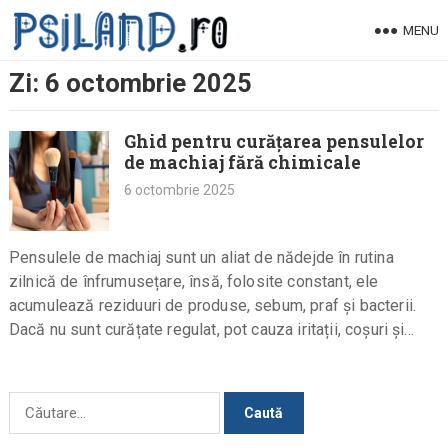
Skip
MENU
to
content
Zi:
6 octombrie 2025
Ghid pentru curățarea pensulelor
de machiaj fără chimicale
6 octombrie 2025
Pensulele de machiaj sunt un aliat de nădejde în rutina
zilnică de înfrumusețare, însă, folosite constant, ele
acumulează reziduuri de produse, sebum, praf și bacterii.
Dacă nu sunt curățate regulat, pot cauza iritații, coșuri și…
Caută
după: