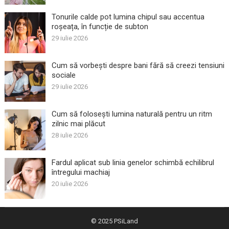
Tonurile calde pot lumina chipul sau accentua
roșeața, în funcție de subton
29 iulie 2026
Cum să vorbești despre bani fără să creezi tensiuni
sociale
29 iulie 2026
Cum să folosești lumina naturală pentru un ritm
zilnic mai plăcut
28 iulie 2026
Fardul aplicat sub linia genelor schimbă echilibrul
întregului machiaj
20 iulie 2026
© 2025
PSiLand