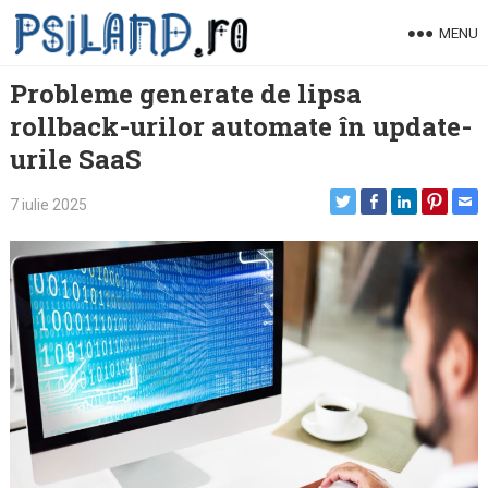
Skip
MENU
to
content
Probleme generate de lipsa
rollback-urilor automate în update-
urile SaaS
7 iulie 2025