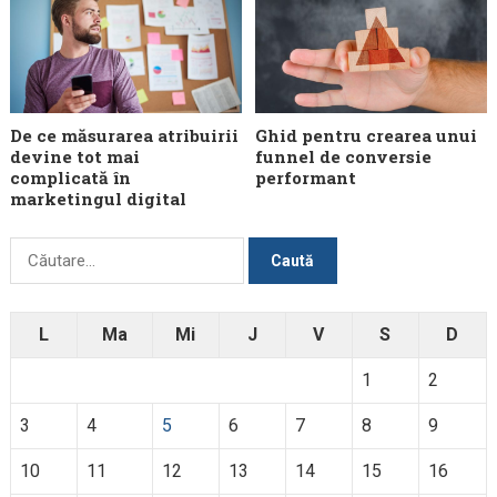
De ce măsurarea atribuirii
Ghid pentru crearea unui
devine tot mai
funnel de conversie
complicată în
performant
marketingul digital
Caută
după:
L
Ma
Mi
J
V
S
D
1
2
3
4
5
6
7
8
9
10
11
12
13
14
15
16