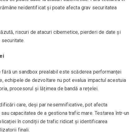
 rămâne neidentificat și poate afecta grav securitatea
căzută, riscuri de atacuri cibernetice, pierderi de date și
 securitate.
ei
te fără un sandbox prealabil este scăderea performanței
ate, echipele de dezvoltare nu pot evalua impactul acestuia
ria, procesorul și lățimea de bandă a rețelei.
ficări care, deși par nesemnificative, pot afecta
 sau capacitatea de a gestiona trafic mare. Testarea într-un
ției în condiții de trafic ridicat și identificarea
zatorii finali.