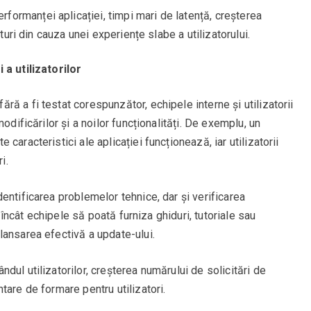
rformanței aplicației, timpi mari de latență, creșterea
ituri din cauza unei experiențe slabe a utilizatorului.
 a utilizatorilor
ă a fi testat corespunzător, echipele interne și utilizatorii
odificărilor și a noilor funcționalități. De exemplu, un
caracteristici ale aplicației funcționează, iar utilizatorii
i.
entificarea problemelor tehnice, dar și verificarea
l încât echipele să poată furniza ghiduri, tutoriale sau
lansarea efectivă a update-ului.
rândul utilizatorilor, creșterea numărului de solicitări de
tare de formare pentru utilizatori.