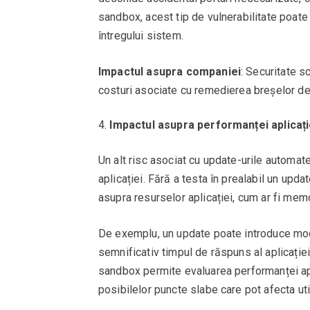
sandbox, acest tip de vulnerabilitate poate
întregului sistem.
Impactul asupra companiei
: Securitate s
costuri asociate cu remedierea breșelor de
Impactul asupra performanței aplicați
Un alt risc asociat cu update-urile automa
aplicației. Fără a testa în prealabil un upd
asupra resurselor aplicației, cum ar fi memo
De exemplu, un update poate introduce modi
semnificativ timpul de răspuns al aplicației
sandbox permite evaluarea performanței aplica
posibilelor puncte slabe care pot afecta utili