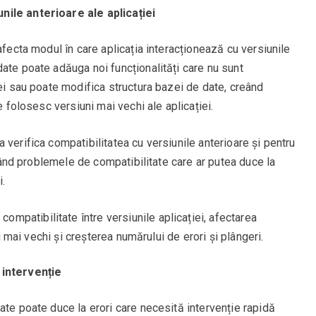
ile anterioare ale aplicației
afecta modul în care aplicația interacționează cu versiunile
ate poate adăuga noi funcționalități care nu sunt
iei sau poate modifica structura bazei de date, creând
e folosesc versiuni mai vechi ale aplicației.
 verifica compatibilitatea cu versiunile anterioare și pentru
vitând problemele de compatibilitate care ar putea duce la
i.
compatibilitate între versiunile aplicației, afectarea
ni mai vechi și creșterea numărului de erori și plângeri.
 intervenție
ate poate duce la erori care necesită intervenție rapidă