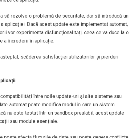
a să rezolve o problemă de securitate, dar să introducă un
ă a aplicației. Dacă acest update este implementat automat,
torii vor experimenta disfuncționalități, ceea ce va duce la o
 a încrederii în aplicație.
șteptat, scăderea satisfacției utilizatorilor și pierderi
licații
ncompatibilități între noile update-uri și alte sisteme sau
pdate automat poate modifica modul în care un sistem
acă nu este testat într-un sandbox prealabil, acest update
icații sau module esențiale.
e poate afecta fluxurile de date sau poate genera conflicte