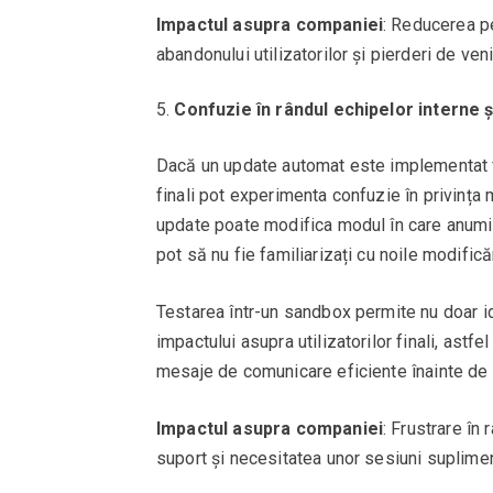
Impactul asupra companiei
: Reducerea pe
abandonului utilizatorilor și pierderi de ven
Confuzie în rândul echipelor interne și
Dacă un update automat este implementat făr
finali pot experimenta confuzie în privința m
update poate modifica modul în care anumite 
pot să nu fie familiarizați cu noile modificăr
Testarea într-un sandbox permite nu doar id
impactului asupra utilizatorilor finali, astfe
mesaje de comunicare eficiente înainte de 
Impactul asupra companiei
: Frustrare în 
suport și necesitatea unor sesiuni suplimen