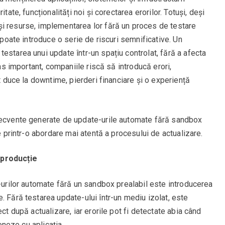
tate, funcționalități noi și corectarea erorilor. Totuși, deși
i resurse, implementarea lor fără un proces de testare
, poate introduce o serie de riscuri semnificative. Un
estarea unui update într-un spațiu controlat, fără a afecta
pas important, companiile riscă să introducă erori,
ot duce la downtime, pierderi financiare și o experiență
frecvente generate de update-urile automate fără sandbox
te printr-o abordare mai atentă a procesului de actualizare.
 producție
e-urilor automate fără un sandbox prealabil este introducerea
. Fără testarea update-ului într-un mediu izolat, este
ct după actualizare, iar erorile pot fi detectate abia când
ioneze cu aplicația.