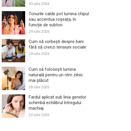
30 iulie 2026
Tonurile calde pot lumina chipul
sau accentua roșeața, în
funcție de subton
29 iulie 2026
Cum să vorbești despre bani
fără să creezi tensiuni sociale
29 iulie 2026
Cum să folosești lumina
naturală pentru un ritm zilnic
mai plăcut
28 iulie 2026
Fardul aplicat sub linia genelor
schimbă echilibrul întregului
machiaj
20 iulie 2026