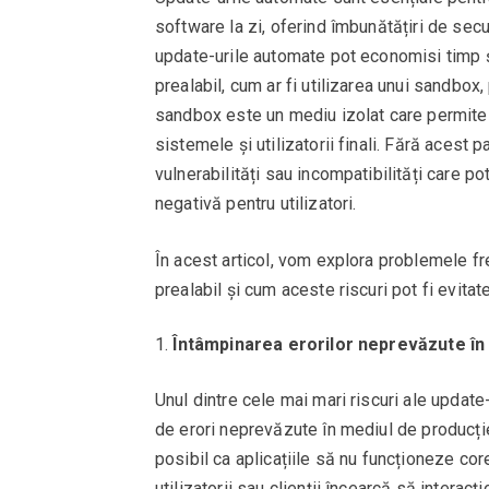
software la zi, oferind îmbunătățiri de securi
update-urile automate pot economisi timp ș
prealabil, cum ar fi utilizarea unui sandbox
sandbox este un mediu izolat care permite t
sistemele și utilizatorii finali. Fără acest 
vulnerabilități sau incompatibilități care p
negativă pentru utilizatori.
În acest articol, vom explora problemele 
prealabil și cum aceste riscuri pot fi evita
Întâmpinarea erorilor neprevăzute în
Unul dintre cele mai mari riscuri ale updat
de erori neprevăzute în mediul de producție
posibil ca aplicațiile să nu funcționeze core
utilizatorii sau clienții încearcă să interacț