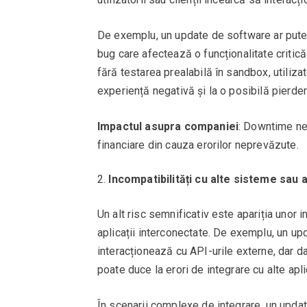
De exemplu, un update de software ar pute
bug care afectează o funcționalitate critic
fără testarea prealabilă în sandbox, utiliza
experiență negativă și la o posibilă pierdere
Impactul asupra companiei
: Downtime nea
financiare din cauza erorilor neprevăzute.
Incompatibilități cu alte sisteme sau ap
Un alt risc semnificativ este apariția unor i
aplicații interconectate. De exemplu, un u
interacționează cu API-urile externe, dar d
poate duce la erori de integrare cu alte apl
În scenarii complexe de integrare, un updat