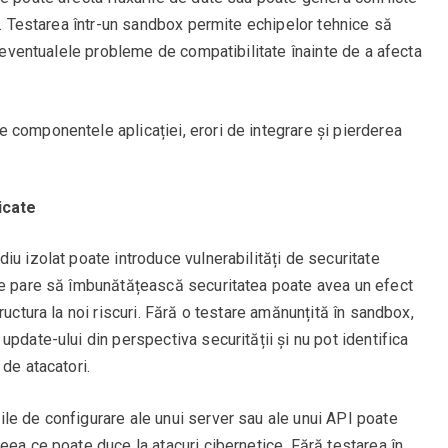
ii. Testarea într-un sandbox permite echipelor tehnice să
e eventualele probleme de compatibilitate înainte de a afecta
tre componentele aplicației, erori de integrare și pierderea
icate
iu izolat poate introduce vulnerabilități de securitate
re pare să îmbunătățească securitatea poate avea un efect
ructura la noi riscuri. Fără o testare amănunțită în sandbox,
pdate-ului din perspectiva securității și nu pot identifica
de atacatori.
le de configurare ale unui server sau ale unui API poate
eea ce poate duce la atacuri cibernetice. Fără testarea în