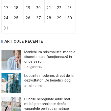
17
18
19
20
21
22
23
24
25
26
27
28
29
30
31
ARTICOLE RECENTE
Manichiura minimalistă: modele
discrete care funcționează în
orice sezon
5 august 2026
Locuințe moderne, direct de la
dezvoltator: Ce beneficii obții
31 iulie 2026
Dungile neregulate aduc mai
multă personalitate decât
variantele perfect simetrice