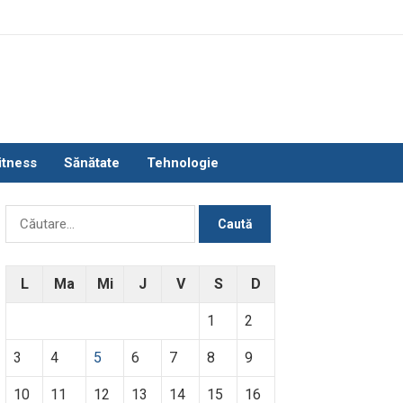
itness
Sănătate
Tehnologie
Caută
după:
L
Ma
Mi
J
V
S
D
1
2
3
4
5
6
7
8
9
10
11
12
13
14
15
16