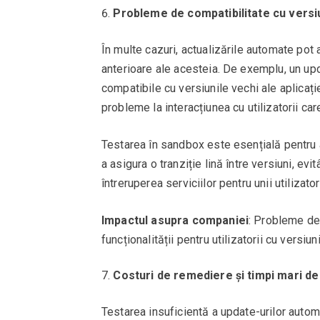
Probleme de compatibilitate cu versiun
În multe cazuri, actualizările automate pot 
anterioare ale acesteia. De exemplu, un upd
compatibile cu versiunile vechi ale aplicaț
probleme la interacțiunea cu utilizatorii car
Testarea în sandbox este esențială pentru a
a asigura o tranziție lină între versiuni, e
întreruperea serviciilor pentru unii utilizator
Impactul asupra companiei
: Probleme de 
funcționalității pentru utilizatorii cu versiu
Costuri de remediere și timpi mari de
Testarea insuficientă a update-urilor autom