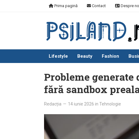
Skip
Prima pagină
Contact
Despre no
to
content
Lifestyle
Beauty
Fashion
Busi
Probleme generate 
fără sandbox preala
Redacția
—
14 iunie 2026
in
Tehnologie