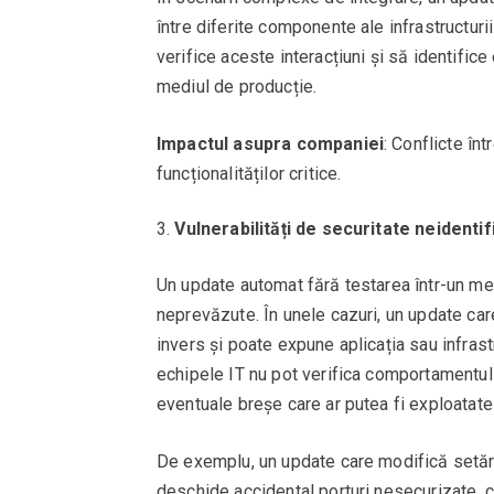
între diferite componente ale infrastructur
verifice aceste interacțiuni și să identific
mediul de producție.
Impactul asupra companiei
: Conflicte în
funcționalităților critice.
Vulnerabilități de securitate neidentif
Un update automat fără testarea într-un med
neprevăzute. În unele cazuri, un update ca
invers și poate expune aplicația sau infrast
echipele IT nu pot verifica comportamentul u
eventuale breșe care ar putea fi exploatate 
De exemplu, un update care modifică setări
deschide accidental porturi nesecurizate, c