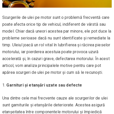
Scurgerile de ulei pe motor sunt o problemă frecventă care
poate afecta orice tip de vehicul, indiferent de vârstă sau
model. Chiar dacă uneori acestea par minore, ele pot duce la
probleme serioase dacă nu sunt identificate și remediate la
timp. Uleiul joacă un rol vital în lubrifierea și răcirea pieselor
motorului, iar pierderea acestuia poate provoca uzură
accelerată și, în cazuri grave, defectarea motorului. În acest
articol, vom analiza principalele motive pentru care pot
apărea scurgeri de ulei pe motor și cum să le recunoști.
Garnituri și etanșări uzate sau defecte
Una dintre cele mai frecvente cauze ale scurgerilor de ulei
sunt garniturile și etanșările deteriorate. Acestea asigură
etanșeitatea între componentele motorului și împiedică