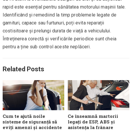
rapid este esențial pentru sănătatea motorului mașinii tale.
Identificând și remediind la timp problemele legate de
garnituri, capace sau furtunuri, poți evita reparații
costisitoare și prelungi durata de viață a vehiculului.
Întreținerea corectă și verificările periodice sunt cheia
pentru a ține sub control aceste neplăceri.
Related Posts
Cum te ajută noile
Ce înseamnă martorii
sisteme de siguranță să
legați de ESP, ABS și
eviți amenzi și accidente
asistența la frânare