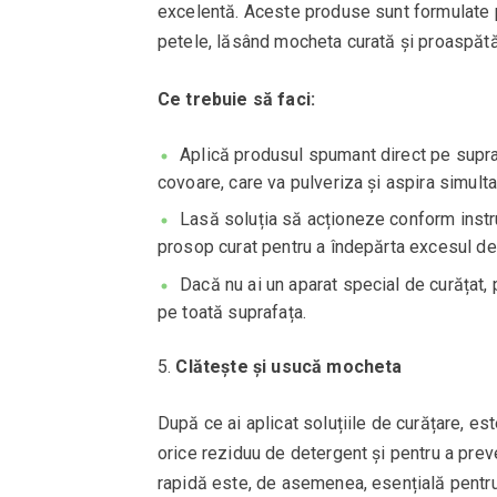
excelentă. Aceste produse sunt formulate pe
petele, lăsând mocheta curată și proaspătă
Ce trebuie să faci:
Aplică produsul spumant direct pe supra
covoare, care va pulveriza și aspira simulta
Lasă soluția să acționeze conform instru
prosop curat pentru a îndepărta excesul d
Dacă nu ai un aparat special de curățat, 
pe toată suprafața.
Clătește și usucă mocheta
După ce ai aplicat soluțiile de curățare, e
orice reziduu de detergent și pentru a pre
rapidă este, de asemenea, esențială pentru