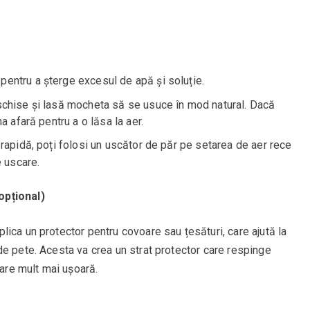
pentru a șterge excesul de apă și soluție.
eschise și lasă mocheta să se usuce în mod natural. Dacă
a afară pentru a o lăsa la aer.
 rapidă, poți folosi un uscător de păr pe setarea de aer rece
e uscare.
opțional)
ica un protector pentru covoare sau țesături, care ajută la
de pete. Acesta va crea un strat protector care respinge
oare mult mai ușoară.