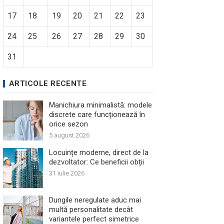
17
18
19
20
21
22
23
24
25
26
27
28
29
30
31
ARTICOLE RECENTE
Manichiura minimalistă: modele
discrete care funcționează în
orice sezon
5 august 2026
Locuințe moderne, direct de la
dezvoltator: Ce beneficii obții
31 iulie 2026
Dungile neregulate aduc mai
multă personalitate decât
variantele perfect simetrice