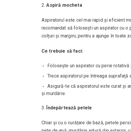
Aspiră mocheta
Aspiratorul este cel mai rapid și eficient 
recomandat să folosești un aspirator cu o p
colțuri și margini, pentru a ajunge în toate 
Ce trebuie să faci:
Folosește un aspirator cu perie rotativă
Trece aspiratorul pe întreaga suprafață 
Asigură-te că aspiratorul este curat și a
și murdărie.
Îndepărtează petele
Chiar și cu o curățare de bază, petele per
pete de apă, murdărie adusă din exterior, u