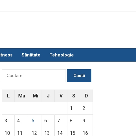
itness
Sănătate
Tehnologie
Caută
după:
L
Ma
Mi
J
V
S
D
1
2
3
4
5
6
7
8
9
10
11
12
13
14
15
16