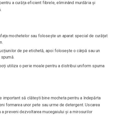
ntru a curăța eficient fibrele, eliminând murdăria și
.
fața mochetelor sau folosește un aparat special de curățat
n.
cțiunilor de pe etichetă, apoi folosește o cârpă sau un
e spumă.
poți utiliza o perie moale pentru a distribui uniform spuma
ste important să clătești bine mocheta pentru a îndepărta
veni formarea unor pete sau urme de detergent. Uscarea
 a preveni dezvoltarea mucegaiului și a mirosurilor