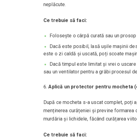
neplăcute.
Ce trebuie să faci:
Folosește o cârpă curată sau un prosop 
Dacă este posibil, lasă ușile mașinii d
este o zi caldă și uscată, poți scoate mașin
Dacă timpul este limitat și vrei o uscare
sau un ventilator pentru a grăbi procesul d
Aplică un protector pentru mocheta (
După ce mocheta s-a uscat complet, poți apl
menținerea curățeniei și previne formarea 
murdăria și lichidele, făcând curățarea viit
Ce trebuie să faci: