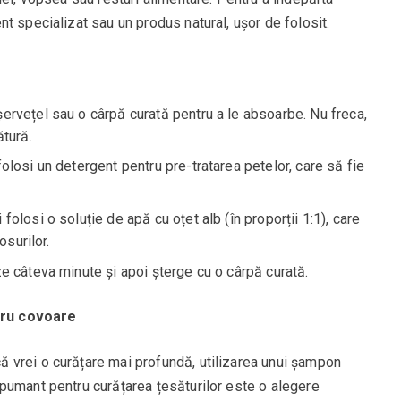
t specializat sau un produs natural, ușor de folosit.
ervețel sau o cârpă curată pentru a le absoarbe. Nu freca,
ătură.
olosi un detergent pentru pre-tratarea petelor, care să fie
folosi o soluție de apă cu oțet alb (în proporții 1:1), care
osurilor.
ze câteva minute și apoi șterge cu o cârpă curată.
tru covoare
 vrei o curățare mai profundă, utilizarea unui șampon
pumant pentru curățarea țesăturilor este o alegere