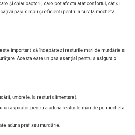
re și chiar bacterii, care pot afecta atât confortul, cât și
câțiva pași simpli și eficienți pentru a curăța mocheta
 este important să îndepărtezi resturile mari de murdărie și
urățare. Acesta este un pas esențial pentru a asigura o
ării, umbrele, la resturi alimentare).
u un aspirator pentru a aduna resturile mari de pe mocheta
oate aduna praf sau murdărie.