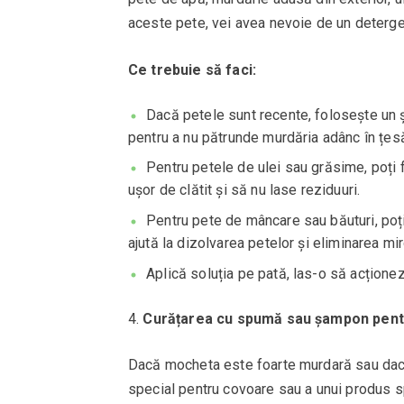
aceste pete, vei avea nevoie de un detergen
Ce trebuie să faci:
Dacă petele sunt recente, folosește un ș
pentru a nu pătrunde murdăria adânc în țes
Pentru petele de ulei sau grăsime, poți f
ușor de clătit și să nu lase reziduuri.
Pentru pete de mâncare sau băuturi, poți 
ajută la dizolvarea petelor și eliminarea mir
Aplică soluția pe pată, las-o să acțione
Curățarea cu spumă sau șampon pen
Dacă mocheta este foarte murdară sau dacă
special pentru covoare sau a unui produs s