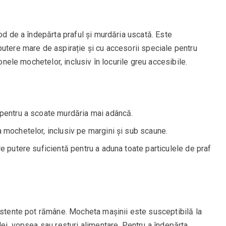
mod de a îndepărta praful și murdăria uscată. Este
utere mare de aspirație și cu accesorii speciale pentru
zonele mochetelor, inclusiv în locurile greu accesibile.
 pentru a scoate murdăria mai adâncă.
a mochetelor, inclusiv pe margini și sub scaune.
re putere suficientă pentru a aduna toate particulele de praf
sistente pot rămâne. Mocheta mașinii este susceptibilă la
lei, vopsea sau resturi alimentare. Pentru a îndepărta