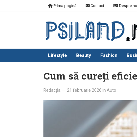
Skip
Prima pagină
Contact
Despre no
to
content
Lifestyle
Beauty
Fashion
Busi
Cum să cureți efici
Redacția
—
21 februarie 2026
in
Auto