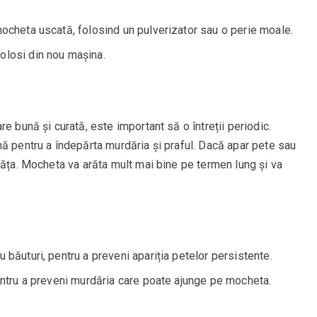
mocheta uscată, folosind un pulverizator sau o perie moale.
olosi din nou mașina.
e bună și curată, este important să o întreții periodic.
ă pentru a îndepărta murdăria și praful. Dacă apar pete sau
răța. Mocheta va arăta mult mai bine pe termen lung și va
 băuturi, pentru a preveni apariția petelor persistente.
pentru a preveni murdăria care poate ajunge pe mocheta.