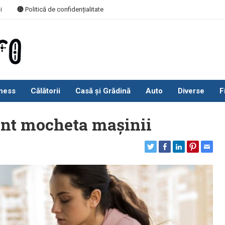
i
Politică de confidențialitate
ness
Călătorii
Casă și Grădină
Auto
Diverse
F
ent mocheta mașinii