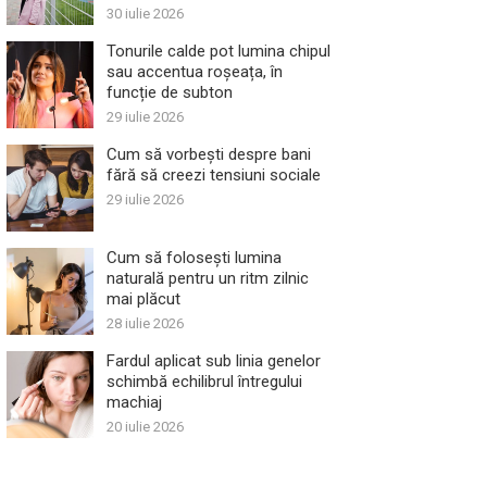
30 iulie 2026
Tonurile calde pot lumina chipul
sau accentua roșeața, în
funcție de subton
29 iulie 2026
Cum să vorbești despre bani
fără să creezi tensiuni sociale
29 iulie 2026
Cum să folosești lumina
naturală pentru un ritm zilnic
mai plăcut
28 iulie 2026
Fardul aplicat sub linia genelor
schimbă echilibrul întregului
machiaj
20 iulie 2026