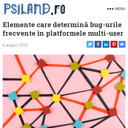
Skip
MENU
to
content
Elemente care determină bug-urile
frecvente în platformele multi-user
6 august 2025