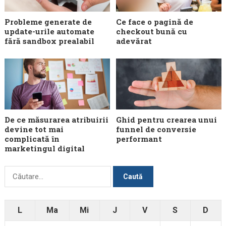
Probleme generate de
Ce face o pagină de
update-urile automate
checkout bună cu
fără sandbox prealabil
adevărat
De ce măsurarea atribuirii
Ghid pentru crearea unui
devine tot mai
funnel de conversie
complicată în
performant
marketingul digital
Caută
după:
L
Ma
Mi
J
V
S
D