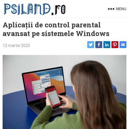
Skip
MENU
to
content
Aplicații de control parental
avansat pe sistemele Windows
12 martie 2025