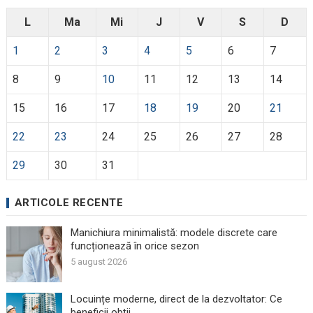
L
Ma
Mi
J
V
S
D
1
2
3
4
5
6
7
8
9
10
11
12
13
14
15
16
17
18
19
20
21
22
23
24
25
26
27
28
29
30
31
ARTICOLE RECENTE
Manichiura minimalistă: modele discrete care
funcționează în orice sezon
5 august 2026
Locuințe moderne, direct de la dezvoltator: Ce
beneficii obții