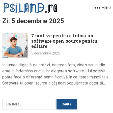
Skip
MENU
to
content
Zi:
5 decembrie 2025
7 motive pentru a folosi un
software open-source pentru
editare
5 decembrie 2025
În lumea digitală de astăzi, editarea foto, video sau audio
este la îndemâna oricui, iar alegerea software-ului potrivit
poate face o diferență semnificativă în calitatea muncii tale.
Software-ul open-source a câștigat popularitate datorită
flexibilității, accesibilității…
Caută
după: