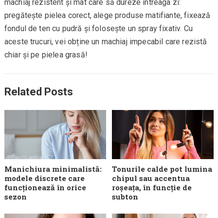
machiaj rezistent și mat care să dureze întreaga zi:
pregătește pielea corect, alege produse matifiante, fixează
fondul de ten cu pudră și folosește un spray fixativ. Cu
aceste trucuri, vei obține un machiaj impecabil care rezistă
chiar și pe pielea grasă!
Related Posts
Manichiura minimalistă:
Tonurile calde pot lumina
modele discrete care
chipul sau accentua
funcționează în orice
roșeața, în funcție de
sezon
subton