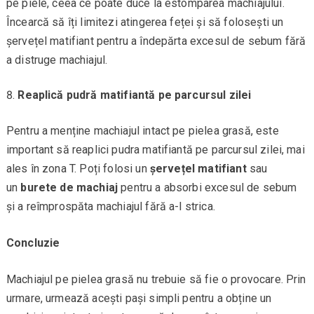
pe piele, ceea ce poate duce la estomparea machiajului.
Încearcă să îți limitezi atingerea feței și să folosești un
șervețel matifiant pentru a îndepărta excesul de sebum fără
a distruge machiajul.
Reaplică pudră matifiantă pe parcursul zilei
Pentru a menține machiajul intact pe pielea grasă, este
important să reaplici pudra matifiantă pe parcursul zilei, mai
ales în zona T. Poți folosi un
șervețel matifiant
sau
un
burete de machiaj
pentru a absorbi excesul de sebum
și a reîmprospăta machiajul fără a-l strica.
Concluzie
Machiajul pe pielea grasă nu trebuie să fie o provocare. Prin
urmare, urmează acești pași simpli pentru a obține un