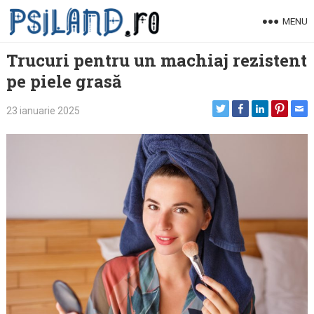
Skip
MENU
to
content
Trucuri pentru un machiaj rezistent
pe piele grasă
23 ianuarie 2025