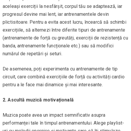
aceleași exerciții la nesfârșit, corpul tău se adaptează, iar
progresul devine mai lent, iar antrenamentele devin
plictisitoare. Pentru a evita acest lucru, încearcă să schimbi
exercițiile, să alternezi între diferite tipuri de antrenamente
(antrenamente de forță cu greutăți, exerciții de rezistență cu
banda, antrenamente funcționale etc.) sau să modifici
numărul de repetări și seturi.
De asemenea, poți experimenta cu antrenamente de tip
circuit, care combină exercițiile de forță cu activități cardio
pentru a le face mai dinamice și mai interesante.
2. Ascultă muzică motivațională
Muzica poate avea un impact semnificativ asupra
performanței tale în timpul antrenamentului. Alege playlist-
uri cu melodii energice și motivante care să îți stimuleze