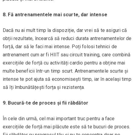
8. Fă antrenamentele mai scurte, dar intense
Dacă nu ai mult timp la dispoziție, dar vrei să te asiguri că
obții rezultate, încearcă să reduci durata antrenamentelor de
forță, dar să le faci mai intense. Poți folosi tehnici de
antrenament cum ar fi HIIT sau circuit training, care combină
exercițiile de forță cu activități cardio pentru a obține mai
multe beneficii într-un timp scurt. Antrenamentele scurte și
intense te pot ajuta să economisești timp, iar în același timp
să îți îmbunătățești forța și rezistența.
9. Bucură-te de proces și fii răbdător
În cele din urmă, cel mai important truc pentru a face
exercițiile de forță mai plăcute este să te bucuri de proces.
Fii răbdător cu progresul tău și nu te concentra doar pe