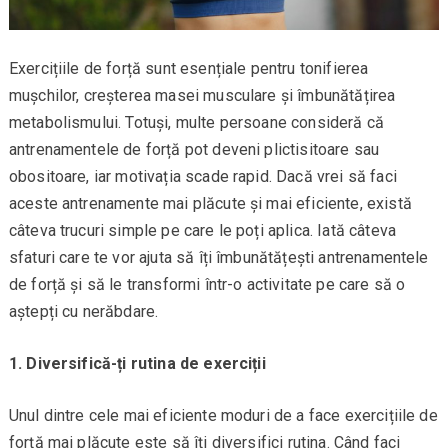
Exercițiile de forță sunt esențiale pentru tonifierea
mușchilor, creșterea masei musculare și îmbunătățirea
metabolismului. Totuși, multe persoane consideră că
antrenamentele de forță pot deveni plictisitoare sau
obositoare, iar motivația scade rapid. Dacă vrei să faci
aceste antrenamente mai plăcute și mai eficiente, există
câteva trucuri simple pe care le poți aplica. Iată câteva
sfaturi care te vor ajuta să îți îmbunătățești antrenamentele
de forță și să le transformi într-o activitate pe care să o
aștepți cu nerăbdare.
1. Diversifică-ți rutina de exerciții
Unul dintre cele mai eficiente moduri de a face exercițiile de
forță mai plăcute este să îți diversifici rutina. Când faci