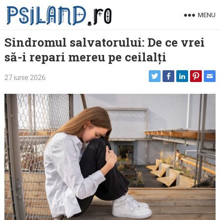
Skip
MENU
to
content
Sindromul salvatorului: De ce vrei
să-i repari mereu pe ceilalți
27 iunie 2026