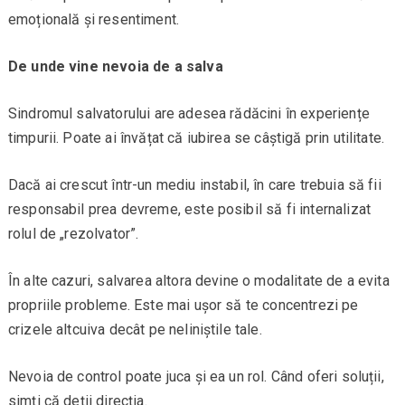
emoțională și resentiment.
De unde vine nevoia de a salva
Sindromul salvatorului are adesea rădăcini în experiențe
timpurii. Poate ai învățat că iubirea se câștigă prin utilitate.
Dacă ai crescut într-un mediu instabil, în care trebuia să fii
responsabil prea devreme, este posibil să fi internalizat
rolul de „rezolvator”.
În alte cazuri, salvarea altora devine o modalitate de a evita
propriile probleme. Este mai ușor să te concentrezi pe
crizele altcuiva decât pe neliniștile tale.
Nevoia de control poate juca și ea un rol. Când oferi soluții,
simți că deții direcția.