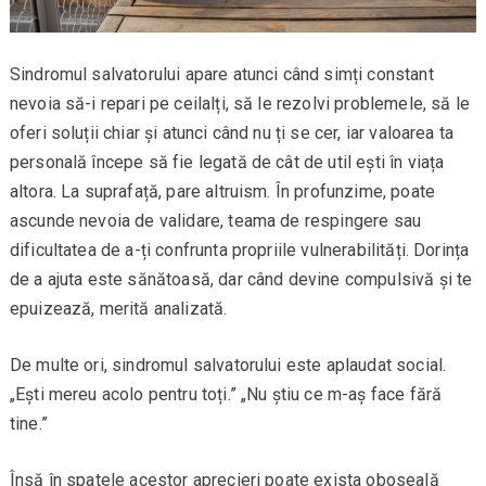
Sindromul salvatorului apare atunci când simți constant
nevoia să-i repari pe ceilalți, să le rezolvi problemele, să le
oferi soluții chiar și atunci când nu ți se cer, iar valoarea ta
personală începe să fie legată de cât de util ești în viața
altora. La suprafață, pare altruism. În profunzime, poate
ascunde nevoia de validare, teama de respingere sau
dificultatea de a-ți confrunta propriile vulnerabilități. Dorința
de a ajuta este sănătoasă, dar când devine compulsivă și te
epuizează, merită analizată.
De multe ori, sindromul salvatorului este aplaudat social.
„Ești mereu acolo pentru toți.” „Nu știu ce m-aș face fără
tine.”
Însă în spatele acestor aprecieri poate exista oboseală