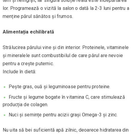
tern și neîngrijit, iar singura soluție reală este îndepărtarea
lor. Programează o vizită la salon o dată la 2-3 luni pentru a
menține părul sănătos și frumos.
Alimentația echilibrată
Strălucirea părului vine și din interior. Proteinele, vitaminele
și mineralele sunt combustibilul de care părul are nevoie
pentru a crește puternic.
Include în dietă:
Pește gras, ouă și leguminoase pentru proteine.
Fructe și legume bogate în vitamina C, care stimulează
producția de colagen.
Nuci și semințe pentru acizii grași Omega-3 și zinc.
Nu uita să bei suficientă apă zilnic, deoarece hidratarea din