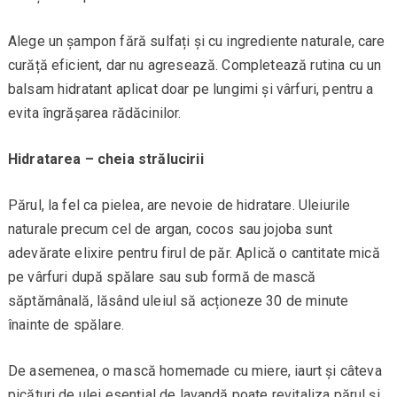
Alege un șampon fără sulfați și cu ingrediente naturale, care
curăță eficient, dar nu agresează. Completează rutina cu un
balsam hidratant aplicat doar pe lungimi și vârfuri, pentru a
evita îngrășarea rădăcinilor.
Hidratarea – cheia strălucirii
Părul, la fel ca pielea, are nevoie de hidratare. Uleiurile
naturale precum cel de argan, cocos sau jojoba sunt
adevărate elixire pentru firul de păr. Aplică o cantitate mică
pe vârfuri după spălare sau sub formă de mască
săptămânală, lăsând uleiul să acționeze 30 de minute
înainte de spălare.
De asemenea, o mască homemade cu miere, iaurt și câteva
picături de ulei esențial de lavandă poate revitaliza părul și