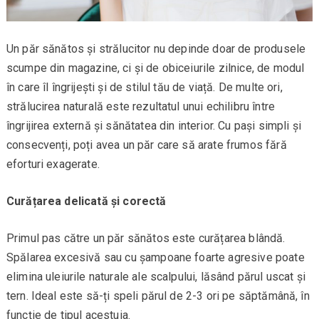
Un păr sănătos și strălucitor nu depinde doar de produsele
scumpe din magazine, ci și de obiceiurile zilnice, de modul
în care îl îngrijești și de stilul tău de viață. De multe ori,
strălucirea naturală este rezultatul unui echilibru între
îngrijirea externă și sănătatea din interior. Cu pași simpli și
consecvenți, poți avea un păr care să arate frumos fără
eforturi exagerate.
Curățarea delicată și corectă
Primul pas către un păr sănătos este curățarea blândă.
Spălarea excesivă sau cu șampoane foarte agresive poate
elimina uleiurile naturale ale scalpului, lăsând părul uscat și
tern. Ideal este să-ți speli părul de 2-3 ori pe săptămână, în
funcție de tipul acestuia.