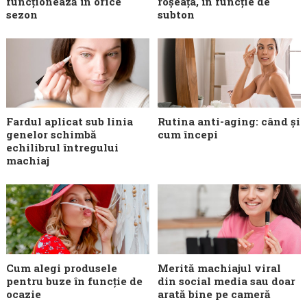
funcționează în orice
roșeața, în funcție de
sezon
subton
Fardul aplicat sub linia
Rutina anti-aging: când și
genelor schimbă
cum începi
echilibrul întregului
machiaj
Cum alegi produsele
Merită machiajul viral
pentru buze în funcție de
din social media sau doar
ocazie
arată bine pe cameră