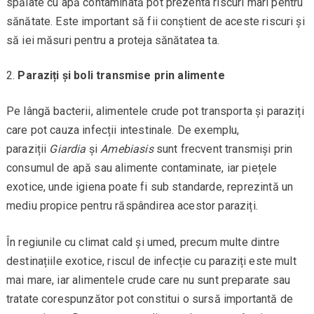
spălate cu apă contaminată pot prezenta riscuri mari pentru
sănătate. Este important să fii conștient de aceste riscuri și
să iei măsuri pentru a proteja sănătatea ta.
Paraziți și boli transmise prin alimente
Pe lângă bacterii, alimentele crude pot transporta și paraziți
care pot cauza infecții intestinale. De exemplu,
paraziții
Giardia
și
Amebiasis
sunt frecvent transmiși prin
consumul de apă sau alimente contaminate, iar piețele
exotice, unde igiena poate fi sub standarde, reprezintă un
mediu propice pentru răspândirea acestor paraziți.
În regiunile cu climat cald și umed, precum multe dintre
destinațiile exotice, riscul de infecție cu paraziți este mult
mai mare, iar alimentele crude care nu sunt preparate sau
tratate corespunzător pot constitui o sursă importantă de