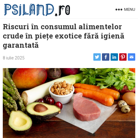
Skip
MENU
to
content
Riscuri în consumul alimentelor
crude în piețe exotice fără igienă
garantată
8 iulie 2025