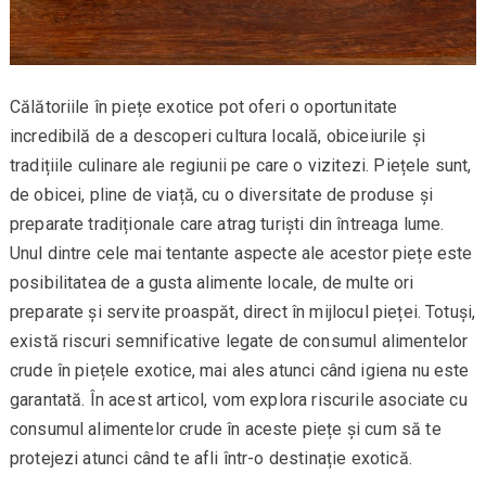
Călătoriile în piețe exotice pot oferi o oportunitate
incredibilă de a descoperi cultura locală, obiceiurile și
tradițiile culinare ale regiunii pe care o vizitezi. Piețele sunt,
de obicei, pline de viață, cu o diversitate de produse și
preparate tradiționale care atrag turiști din întreaga lume.
Unul dintre cele mai tentante aspecte ale acestor piețe este
posibilitatea de a gusta alimente locale, de multe ori
preparate și servite proaspăt, direct în mijlocul pieței. Totuși,
există riscuri semnificative legate de consumul alimentelor
crude în piețele exotice, mai ales atunci când igiena nu este
garantată. În acest articol, vom explora riscurile asociate cu
consumul alimentelor crude în aceste piețe și cum să te
protejezi atunci când te afli într-o destinație exotică.