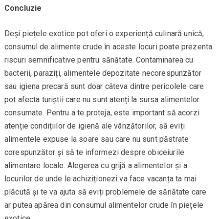
Concluzie
Deși piețele exotice pot oferi o experiență culinară unică,
consumul de alimente crude în aceste locuri poate prezenta
riscuri semnificative pentru sănătate. Contaminarea cu
bacterii, paraziți, alimentele depozitate necorespunzător
sau igiena precară sunt doar câteva dintre pericolele care
pot afecta turiștii care nu sunt atenți la sursa alimentelor
consumate. Pentru a te proteja, este important să acorzi
atenție condițiilor de igienă ale vânzătorilor, să eviți
alimentele expuse la soare sau care nu sunt păstrate
corespunzător și să te informezi despre obiceiurile
alimentare locale. Alegerea cu grijă a alimentelor și a
locurilor de unde le achiziționezi va face vacanța ta mai
plăcută și te va ajuta să eviți problemele de sănătate care
ar putea apărea din consumul alimentelor crude în piețele
exotice.