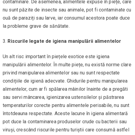
contaminare. De asemenea, alimentele expuse în piețe, care
nu sunt păzite de insecte sau animale, pot fi contaminate cu
ouă de paraziți sau larve, iar consumul acestora poate duce
la probleme grave de sănătate.
Riscurile legate de igiena manipulării alimentelor
Un alt risc important în piețele exotice este igiena
manipulării alimentelor. În multe piețe, nu există norme clare
privind manipularea alimentelor sau nu sunt respectate
condițiile de igienă adecvate. Ghidurile pentru manipularea
alimentelor, cum ar fi spălarea mâinilor înainte de a pregăti
sau servi mâncarea, igienizarea ustensilelor și păstrarea
temperaturilor corecte pentru alimentele perisabile, nu sunt
întotdeauna respectate. Aceste lacune în igiena alimentară
pot duce la contaminarea produselor crude cu bacterii sau
viruși, crescând riscurile pentru turiștii care consumă astfel