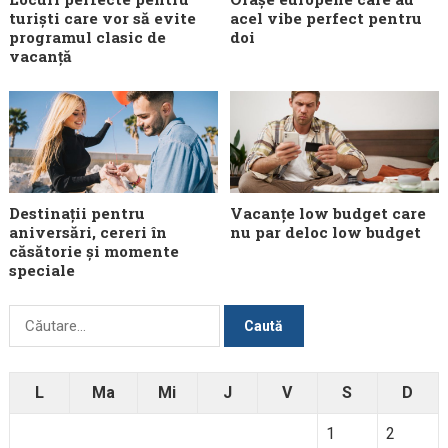
turiști care vor să evite
acel vibe perfect pentru
programul clasic de
doi
vacanță
Destinații pentru
Vacanțe low budget care
aniversări, cereri în
nu par deloc low budget
căsătorie și momente
speciale
Caută
după:
L
Ma
Mi
J
V
S
D
1
2