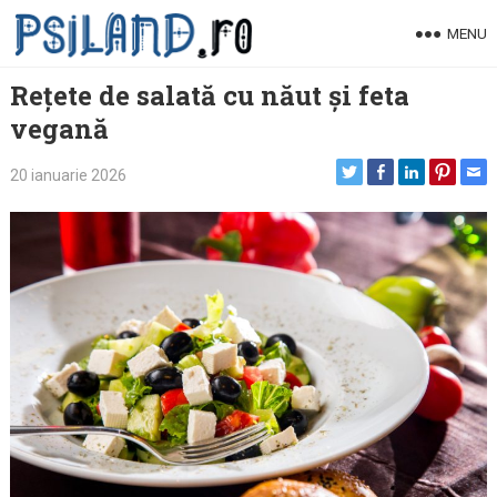
Skip
MENU
to
content
Rețete de salată cu năut și feta
vegană
20 ianuarie 2026