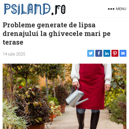
Skip
MENU
to
content
Probleme generate de lipsa
drenajului la ghivecele mari pe
terase
14 iulie 2025