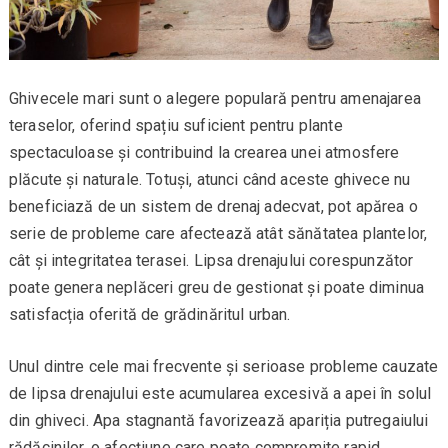
Ghivecele mari sunt o alegere populară pentru amenajarea
teraselor, oferind spațiu suficient pentru plante
spectaculoase și contribuind la crearea unei atmosfere
plăcute și naturale. Totuși, atunci când aceste ghivece nu
beneficiază de un sistem de drenaj adecvat, pot apărea o
serie de probleme care afectează atât sănătatea plantelor,
cât și integritatea terasei. Lipsa drenajului corespunzător
poate genera neplăceri greu de gestionat și poate diminua
satisfacția oferită de grădinăritul urban.
Unul dintre cele mai frecvente și serioase probleme cauzate
de lipsa drenajului este acumularea excesivă a apei în solul
din ghiveci. Apa stagnantă favorizează apariția putregaiului
rădăcinilor, o afecțiune care poate compromite rapid