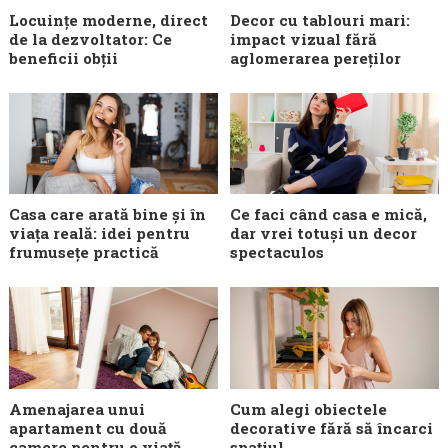
Locuințe moderne, direct
Decor cu tablouri mari:
de la dezvoltator: Ce
impact vizual fără
beneficii obții
aglomerarea pereților
Casa care arată bine și în
Ce faci când casa e mică,
viața reală: idei pentru
dar vrei totuși un decor
frumusețe practică
spectaculos
Amenajarea unui
Cum alegi obiectele
apartament cu două
decorative fără să încarci
camere pentru o viață
spațiul