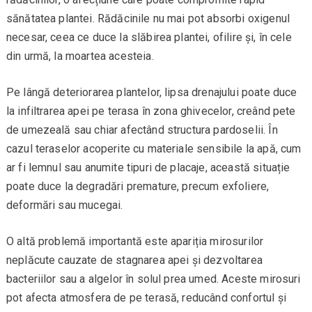
sănătatea plantei. Rădăcinile nu mai pot absorbi oxigenul
necesar, ceea ce duce la slăbirea plantei, ofilire și, în cele
din urmă, la moartea acesteia.
Pe lângă deteriorarea plantelor, lipsa drenajului poate duce
la infiltrarea apei pe terasa în zona ghivecelor, creând pete
de umezeală sau chiar afectând structura pardoselii. În
cazul teraselor acoperite cu materiale sensibile la apă, cum
ar fi lemnul sau anumite tipuri de placaje, această situație
poate duce la degradări premature, precum exfoliere,
deformări sau mucegai.
O altă problemă importantă este apariția mirosurilor
neplăcute cauzate de stagnarea apei și dezvoltarea
bacteriilor sau a algelor în solul prea umed. Aceste mirosuri
pot afecta atmosfera de pe terasă, reducând confortul și