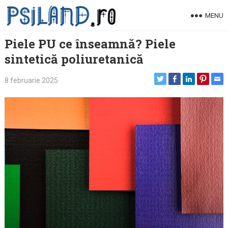
Skip
MENU
to
content
Piele PU ce înseamnă? Piele
sintetică poliuretanică
8 februarie 2025