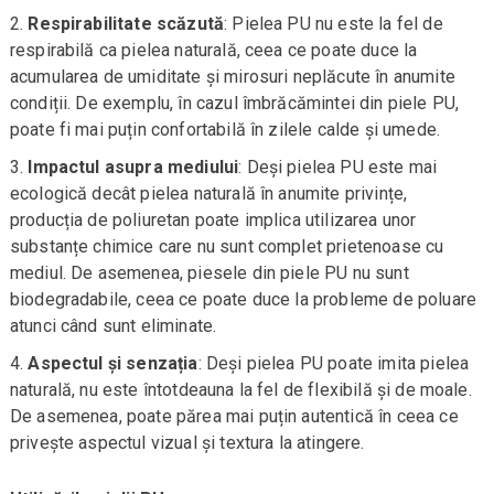
Respirabilitate scăzută
: Pielea PU nu este la fel de
respirabilă ca pielea naturală, ceea ce poate duce la
acumularea de umiditate și mirosuri neplăcute în anumite
condiții. De exemplu, în cazul îmbrăcămintei din piele PU,
poate fi mai puțin confortabilă în zilele calde și umede.
Impactul asupra mediului
: Deși pielea PU este mai
ecologică decât pielea naturală în anumite privințe,
producția de poliuretan poate implica utilizarea unor
substanțe chimice care nu sunt complet prietenoase cu
mediul. De asemenea, piesele din piele PU nu sunt
biodegradabile, ceea ce poate duce la probleme de poluare
atunci când sunt eliminate.
Aspectul și senzația
: Deși pielea PU poate imita pielea
naturală, nu este întotdeauna la fel de flexibilă și de moale.
De asemenea, poate părea mai puțin autentică în ceea ce
privește aspectul vizual și textura la atingere.