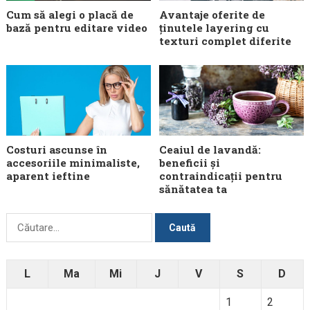
Cum să alegi o placă de
Avantaje oferite de
bază pentru editare video
ținutele layering cu
texturi complet diferite
Costuri ascunse în
Ceaiul de lavandă:
accesoriile minimaliste,
beneficii și
aparent ieftine
contraindicații pentru
sănătatea ta
Caută
după:
L
Ma
Mi
J
V
S
D
1
2