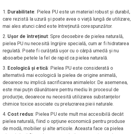
Durabilitate
: Pielea PU este un material robust și durabil,
care rezistă la uzură și poate avea o viață lungă de utilizare,
mai ales atunci când este întreținută corespunzător.
Ușor de întreținut
: Spre deosebire de pielea naturală,
pielea PU nu necesită îngrijire specială, cum ar fi hidratarea
regulată. Poate fi curățată ușor cu o cârpă umedă și nu
absoarbe petele la fel de rapid ca pielea naturală.
Ecologică și etică
: Pielea PU este considerată o
alternativă mai ecologică la pielea de origine animală,
deoarece nu implică sacrificarea animalelor. De asemenea,
este mai puțin dăunătoare pentru mediu în procesul de
producție, deoarece nu necesită utilizarea substanțelor
chimice toxice asociate cu prelucrarea pieii naturale.
Cost redus
: Pielea PU este mult mai accesibilă decât
pielea naturală, fiind o opțiune economică pentru produse
de modă, mobilier și alte articole. Aceasta face ca pielea