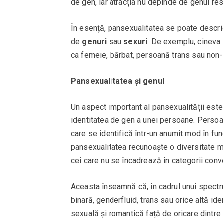
de gen, iar atracția nu depinde de genul res
În esență, pansexualitatea se poate descri
de
genuri
sau
sexuri
. De exemplu, cineva 
ca femeie, bărbat, persoană trans sau non-b
Pansexualitatea și genul
Un aspect important al pansexualității este
identitatea de gen a unei persoane. Persoan
care se identifică într-un anumit mod în fun
pansexualitatea recunoaște o diversitate mai
cei care nu se încadrează în categorii con
Aceasta înseamnă că, în cadrul unui spectru
binară, genderfluid, trans sau orice altă i
sexuală și romantică față de oricare dintre 