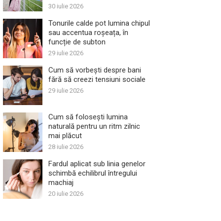
30 iulie 2026
Tonurile calde pot lumina chipul
sau accentua roșeața, în
funcție de subton
29 iulie 2026
Cum să vorbești despre bani
fără să creezi tensiuni sociale
29 iulie 2026
Cum să folosești lumina
naturală pentru un ritm zilnic
mai plăcut
28 iulie 2026
Fardul aplicat sub linia genelor
schimbă echilibrul întregului
machiaj
20 iulie 2026