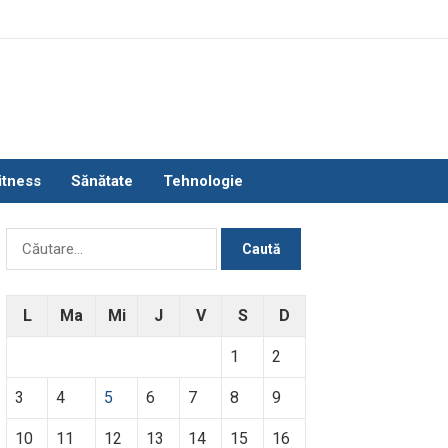
itness
Sănătate
Tehnologie
Caută
după:
L
Ma
Mi
J
V
S
D
1
2
3
4
5
6
7
8
9
10
11
12
13
14
15
16