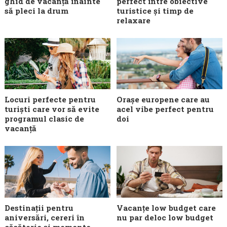
ghid de vacanță înainte
perfect între obiective
să pleci la drum
turistice și timp de
relaxare
Locuri perfecte pentru
Orașe europene care au
turiști care vor să evite
acel vibe perfect pentru
programul clasic de
doi
vacanță
Destinații pentru
Vacanțe low budget care
aniversări, cereri în
nu par deloc low budget
căsătorie și momente