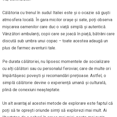
Călătoria cu trenul în sudul Italiei este și o ocazie să guști
atmosfera locală. În gara micilor orașe și sate, poți observa
mișcarea oamenilor care duc o viață simplă și autentică.
Vânzători ambulanți, copii care se joacă în piață, bătrâni care
discută sub umbra unui copac – toate acestea adaugă un
plus de farmec aventurii tale.
Pe durata călătoriei, nu lipsesc momentele de socializare
cu alți călători sau cu personalul feroviar, care de multe ori
împărtășesc povești și recomandări prețioase. Astfel, o
simplă călătorie devine o experiență umană și culturală,
plină de conexiuni neașteptate.
Un alt avantaj al acestei metode de explorare este faptul că
poți să te oprești oriunde simți să explorezi mai mult. Ai