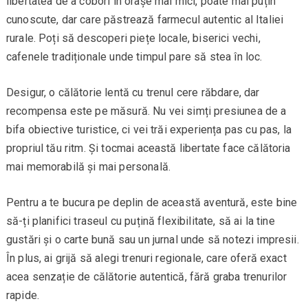
libertatea de a coborî în orașe mai mici, poate mai puțin
cunoscute, dar care păstrează farmecul autentic al Italiei
rurale. Poți să descoperi piețe locale, biserici vechi,
cafenele tradiționale unde timpul pare să stea în loc.
Desigur, o călătorie lentă cu trenul cere răbdare, dar
recompensa este pe măsură. Nu vei simți presiunea de a
bifa obiective turistice, ci vei trăi experiența pas cu pas, la
propriul tău ritm. Și tocmai această libertate face călătoria
mai memorabilă și mai personală.
Pentru a te bucura pe deplin de această aventură, este bine
să-ți planifici traseul cu puțină flexibilitate, să ai la tine
gustări și o carte bună sau un jurnal unde să notezi impresii.
În plus, ai grijă să alegi trenuri regionale, care oferă exact
acea senzație de călătorie autentică, fără graba trenurilor
rapide.