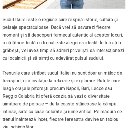
Sudul Italiei este o regiune care respiră istorie, cultură și
peisaje spectaculoase. Dacă vrei să savurezi fiecare
moment și să descoperi farmecul autentic al acestor locuri,
o călătorie lentă cu trenul este alegerea ideală. În loc să te
grăbești, vei avea timp să admiri priveliști, să interacționezi
cu localnicii și să simți cu adevărat pulsul sudului.
Trenurile care străbat sudul Italiei nu sunt doar un mijloc de
transport, ci o invitație la relaxare și explorare. Rutele care
leagă orașele pitorești precum Napoli, Bari, Lecce sau
Reggio Calabria îți oferă ocazia să vezi o diversitate
uimitoare de peisaje – de la coaste stâncoase la câmpii
întinse, sate cu case colorate și ruine antice. Pe măsură ce
trenul înaintează încet, fiecare fereastră devine un tablou
viu, schimbător.