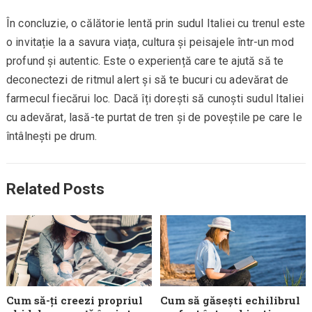
În concluzie, o călătorie lentă prin sudul Italiei cu trenul este
o invitație la a savura viața, cultura și peisajele într-un mod
profund și autentic. Este o experiență care te ajută să te
deconectezi de ritmul alert și să te bucuri cu adevărat de
farmecul fiecărui loc. Dacă îți dorești să cunoști sudul Italiei
cu adevărat, lasă-te purtat de tren și de poveștile pe care le
întâlnești pe drum.
Related Posts
Cum să-ți creezi propriul
Cum să găsești echilibrul